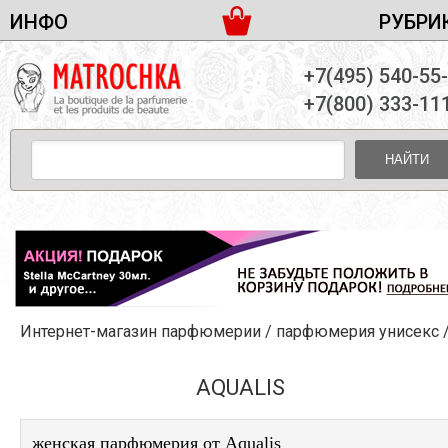
ИНФО
РУБРИ
ЖЕНСКАЯ ПАРФЮМЕРИЯ
ДОСТАВКА И ОПЛАТА
+7(495) 540-55
МУЖСКАЯ ПАРФЮМЕРИЯ
НОВОСТИ
+7(800) 333-11
ПАРТНЕРСТВО
УНИСЕКС ПАРФЮМЕРИЯ
ОПТ ОТ 10 ЕДИНИЦ
НАЙТИ
ПОДАРОЧНЫЕ НАБОРЫ
КОНТАКТЫ
ЖЕНСКИЕ НАБОРЫ
МУЖСКИЕ НАБОРЫ
УНИСЕКС НАБОРЫ
УХОД ЗА ЛИЦОМ
УХОД ЗА ТЕЛОМ
Интернет-магазин парфюмерии
/
парфюмерия унисекс
УХОД ЗА ВОЛОСАМИ
ДЕКОРАТИВНАЯ КОСМЕТИКА
AQUALIS
женская парфюмерия от Aqualis