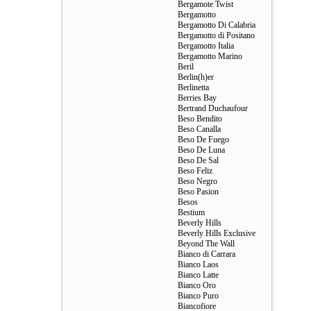
Bergamote Twist
Bergamotto
Bergamotto Di Calabria
Bergamotto di Positano
Bergamotto Italia
Bergamotto Marino
Beril
Berlin(h)er
Berlinetta
Berries Bay
Bertrand Duchaufour
Beso Bendito
Beso Canalla
Beso De Fuego
Beso De Luna
Beso De Sal
Beso Feliz
Beso Negro
Beso Pasion
Besos
Bestium
Beverly Hills
Beverly Hills Exclusive
Beyond The Wall
Bianco di Carrara
Bianco Laos
Bianco Latte
Bianco Oro
Bianco Puro
Biancofiore