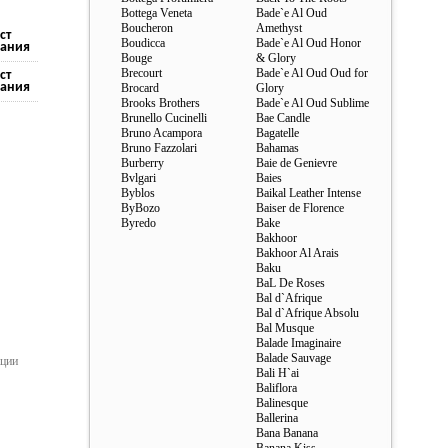
Bottega Veneta
Bade`e Al Oud
Boucheron
Amethyst
ст
Boudicca
Bade`e Al Oud Honor
ания
Bouge
& Glory
Brecourt
Bade`e Al Oud Oud for
ст
ания
Brocard
Glory
Brooks Brothers
Bade`e Al Oud Sublime
Brunello Cucinelli
Bae Candle
Bruno Acampora
Bagatelle
Bruno Fazzolari
Bahamas
Burberry
Baie de Genievre
Bvlgari
Baies
Byblos
Baikal Leather Intense
ByBozo
Baiser de Florence
Byredo
Bake
Bakhoor
Bakhoor Al Arais
Baku
BaL De Roses
Bal d`Afrique
Bal d`Afrique Absolu
Bal Musque
Balade Imaginaire
Balade Sauvage
ации
Bali H`ai
Baliflora
Balinesque
Ballerina
Bana Banana