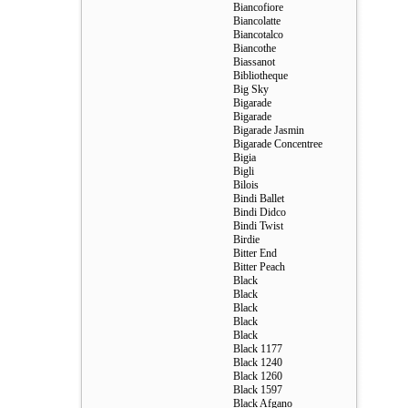
Biancofiore
Biancolatte
Biancotalco
Biancothe
Biassanot
Bibliotheque
Big Sky
Bigarade
Bigarade
Bigarade Jasmin
Bigarade Сoncentree
Bigia
Bigli
Bilois
Bindi Ballet
Bindi Didco
Bindi Twist
Birdie
Bitter End
Bitter Peach
Black
Black
Black
Black
Black
Black 1177
Black 1240
Black 1260
Black 1597
Black Afgano