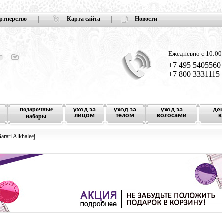
ртнерство
Карта сайта
Новости
Ежедневно с 10:00
+7 495 5405560
+7 800 3331115
подарочные
уход за
уход за
уход за
де
лицом
телом
волосами
к
наборы
arari Alkhaleej