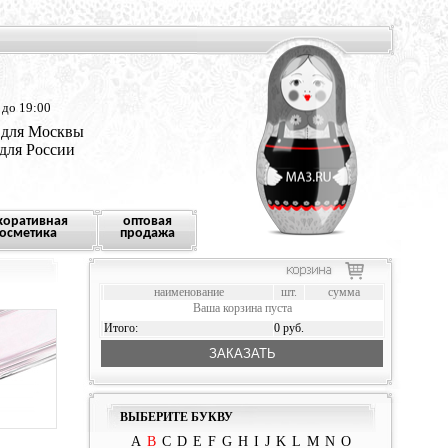
 до 19:00
 для Москвы
 для России
коративная
оптовая
осметика
продажа
наименование
шт.
сумма
Ваша корзина пуста
Итого:
0 руб.
ЗАКАЗАТЬ
ВЫБЕРИТЕ БУКВУ
A
B
C
D
E
F
G
H
I
J
K
L
M
N
O