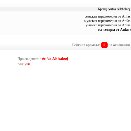
Бренд Anfas Alkhaleej 
женская парфюмерия от Anfas 
мужская парфюмерия от Anfas 
унисекс парфюмерия от Anfas 
все товары от Anfas 
Рейтинг аромата:
0
на основании
Производитель:
Anfas Alkhaleej
пол:
уни