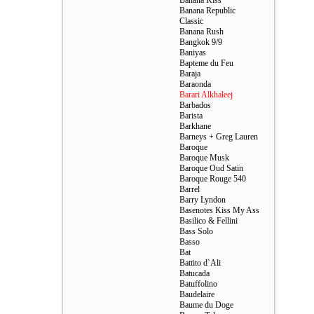
Banana Kiss
Banana Republic
Classic
Banana Rush
Bangkok 9/9
Baniyas
Bapteme du Feu
Baraja
Baraonda
Barari Alkhaleej
Barbados
Barista
Barkhane
Barneys + Greg Lauren
Baroque
Baroque Musk
Baroque Oud Satin
Baroque Rouge 540
Barrel
Barry Lyndon
Basenotes Kiss My Ass
Basilico & Fellini
Bass Solo
Basso
Bat
Battito d`Ali
Batucada
Batuffolino
Baudelaire
Baume du Doge