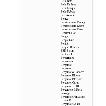
Belle Bete
Belle De Jour
Belle Epoque
Bello Rabelo
Bell`Antonio
Beluga
Benetroessere Raving
Benetroessere Relent
Benetroessere Resort
Benetton Hot
Bengal
Bengal Oud
Benjoin
Benjoin Boheme
BER Berlin
Ber Cavok
Berberiades
Bergamask
Bergamot
Bergamot
Bergamot & Tobacco
Bergamot Bloom
Bergamot Blossom
Bergamot Citrus
Bergamot Truffle
Bergamote & Rose
Sauvage
Bergamote Fantastico
Extrait 11
Bergamote Soleil