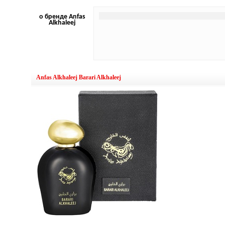
о бренде Anfas
Alkhaleej
Anfas Alkhaleej Barari Alkhaleej