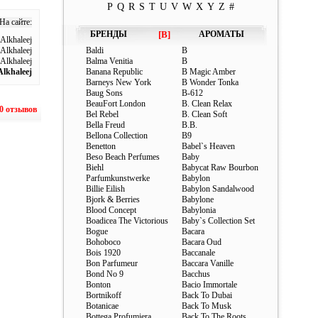
P
Q
R
S
T
U
V
W
X
Y
Z
#
На сайте:
БРЕНДЫ
[B]
АРОМАТЫ
Alkhaleej
Alkhaleej
Baldi
B
Alkhaleej
Balma Venitia
B
Alkhaleej
Banana Republic
B Magic Amber
Barneys New York
B Wonder Tonka
Baug Sons
B-612
BeauFort London
B. Clean Relax
0 отзывов
Bel Rebel
B. Clean Soft
Bella Freud
B.B.
Bellona Collection
B9
Benetton
Babel`s Heaven
Beso Beach Perfumes
Baby
Biehl
Babycat Raw Bourbon
Parfumkunstwerke
Babylon
Billie Eilish
Babylon Sandalwood
Bjork & Berries
Babylone
Blood Concept
Babylonia
Boadicea The Victorious
Baby`s Collection Set
Bogue
Bacara
Bohoboco
Bacara Oud
Bois 1920
Baccanale
Bon Parfumeur
Baccara Vanille
Bond No 9
Bacchus
Bonton
Bacio Immortale
Bortnikoff
Back To Dubai
Botanicae
Back To Musk
Bottega Profumiera
Back To The Roots