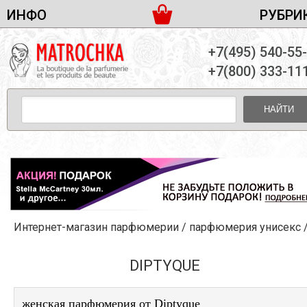
ИНФО
РУБРИ
ЖЕНСКАЯ ПАРФЮМЕРИЯ
ДОСТАВКА И ОПЛАТА
+7(495) 540-55
МУЖСКАЯ ПАРФЮМЕРИЯ
НОВОСТИ
+7(800) 333-11
ПАРТНЕРСТВО
УНИСЕКС ПАРФЮМЕРИЯ
ОПТ ОТ 10 ЕДИНИЦ
НАЙТИ
ПОДАРОЧНЫЕ НАБОРЫ
КОНТАКТЫ
ЖЕНСКИЕ НАБОРЫ
МУЖСКИЕ НАБОРЫ
УНИСЕКС НАБОРЫ
УХОД ЗА ЛИЦОМ
УХОД ЗА ТЕЛОМ
Интернет-магазин парфюмерии
/
парфюмерия унисекс
УХОД ЗА ВОЛОСАМИ
ДЕКОРАТИВНАЯ КОСМЕТИКА
DIPTYQUE
женская парфюмерия от Diptyque