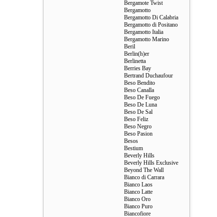
Bergamote Twist
Bergamotto
Bergamotto Di Calabria
Bergamotto di Positano
Bergamotto Italia
Bergamotto Marino
Beril
Berlin(h)er
Berlinetta
Berries Bay
Bertrand Duchaufour
Beso Bendito
Beso Canalla
Beso De Fuego
Beso De Luna
Beso De Sal
Beso Feliz
Beso Negro
Beso Pasion
Besos
Bestium
Beverly Hills
Beverly Hills Exclusive
Beyond The Wall
Bianco di Carrara
Bianco Laos
Bianco Latte
Bianco Oro
Bianco Puro
Biancofiore