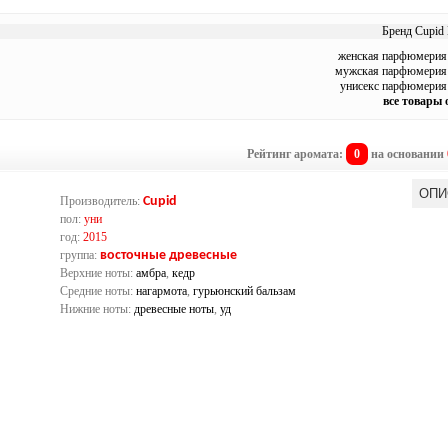
Бренд Cupid 
женская парфюмерия 
мужская парфюмерия 
унисекс парфюмерия 
все товары 
Рейтинг аромата:
0
на основании
ОПИ
Производитель:
Cupid
пол:
уни
год:
2015
группа:
восточные древесные
Верхние ноты:
амбра
,
кедр
Средние ноты:
нагармота
,
гурьюнский бальзам
Нижние ноты:
древесные ноты
,
уд