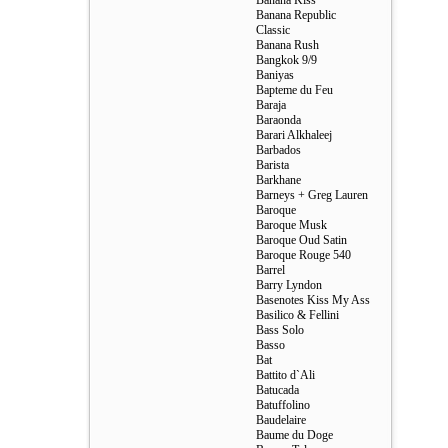
Banana Kiss
Banana Republic
Classic
Banana Rush
Bangkok 9/9
Baniyas
Bapteme du Feu
Baraja
Baraonda
Barari Alkhaleej
Barbados
Barista
Barkhane
Barneys + Greg Lauren
Baroque
Baroque Musk
Baroque Oud Satin
Baroque Rouge 540
Barrel
Barry Lyndon
Basenotes Kiss My Ass
Basilico & Fellini
Bass Solo
Basso
Bat
Battito d`Ali
Batucada
Batuffolino
Baudelaire
Baume du Doge