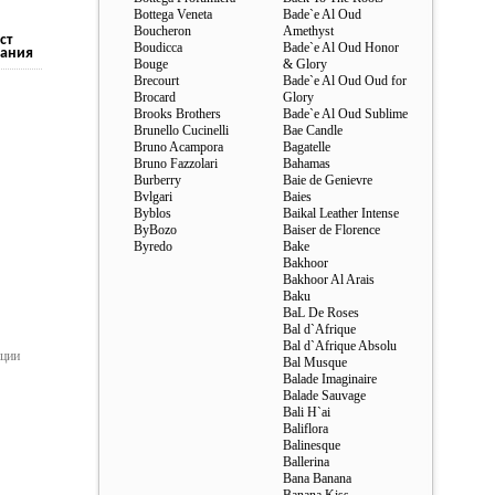
Bottega Veneta
Bade`e Al Oud
Boucheron
Amethyst
ст
Boudicca
Bade`e Al Oud Honor
ания
Bouge
& Glory
Brecourt
Bade`e Al Oud Oud for
Brocard
Glory
Brooks Brothers
Bade`e Al Oud Sublime
Brunello Cucinelli
Bae Candle
Bruno Acampora
Bagatelle
Bruno Fazzolari
Bahamas
Burberry
Baie de Genievre
Bvlgari
Baies
Byblos
Baikal Leather Intense
ByBozo
Baiser de Florence
Byredo
Bake
Bakhoor
Bakhoor Al Arais
Baku
BaL De Roses
Bal d`Afrique
Bal d`Afrique Absolu
ации
Bal Musque
Balade Imaginaire
Balade Sauvage
Bali H`ai
Baliflora
Balinesque
Ballerina
Bana Banana