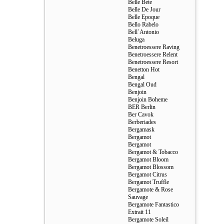
Belle Bete
Belle De Jour
Belle Epoque
Bello Rabelo
Bell`Antonio
Beluga
Benetroessere Raving
Benetroessere Relent
Benetroessere Resort
Benetton Hot
Bengal
Bengal Oud
Benjoin
Benjoin Boheme
BER Berlin
Ber Cavok
Berberiades
Bergamask
Bergamot
Bergamot
Bergamot & Tobacco
Bergamot Bloom
Bergamot Blossom
Bergamot Citrus
Bergamot Truffle
Bergamote & Rose
Sauvage
Bergamote Fantastico
Extrait 11
Bergamote Soleil