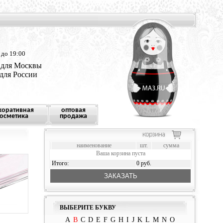
 до 19:00
 для Москвы
 для России
коративная
оптовая
осметика
продажа
наименование
шт.
сумма
Ваша корзина пуста
Итого:
0 руб.
ЗАКАЗАТЬ
ВЫБЕРИТЕ БУКВУ
A
B
C
D
E
F
G
H
I
J
K
L
M
N
O