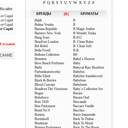
P
Q
R
S
T
U
V
W
X
Y
Z
#
На сайте:
БРЕНДЫ
[B]
АРОМАТЫ
от Cupid
от Cupid
Baldi
B
от Cupid
Balma Venitia
B
от Cupid
Banana Republic
B Magic Amber
Barneys New York
B Wonder Tonka
Baug Sons
B-612
BeauFort London
B. Clean Relax
0 отзывов
Bel Rebel
B. Clean Soft
Bella Freud
B.B.
Bellona Collection
B9
САНИЕ
Benetton
Babel`s Heaven
Beso Beach Perfumes
Baby
Biehl
Babycat Raw Bourbon
Parfumkunstwerke
Babylon
Billie Eilish
Babylon Sandalwood
Bjork & Berries
Babylone
Blood Concept
Babylonia
Boadicea The Victorious
Baby`s Collection Set
Bogue
Bacara
Bohoboco
Bacara Oud
Bois 1920
Baccanale
Bon Parfumeur
Baccara Vanille
Bond No 9
Bacchus
Bonton
Bacio Immortale
Bortnikoff
Back To Dubai
Botanicae
Back To Musk
Bottega Profumiera
Back To The Roots