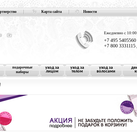
ртнерство
Карта сайта
Новости
Ежедневно с 10:00
+7 495 5405560
+7 800 3331115
подарочные
уход за
уход за
уход за
де
лицом
телом
волосами
к
наборы
0