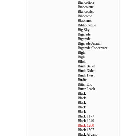
Biancofiore
Biancolatte
Biancotalco
Biancothe
Biassanot
Bibliotheque
Big Sky
Bigarade
Bigarade
Bigarade Jasmin
Bigarade Сoncentree
Bigia
Bigli
Bilois
Bindi Ballet
Bindi Didco
Bindi Twist
Birdie
Bitter End
Bitter Peach
Black
Black
Black
Black
Black
Black 1177
Black 1240
Black 1260
Black 1597
Black Afgano