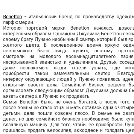
Benetton
- итальянский бренд по производству одежд
парфюмерии.
История торговой марки Benetton началась довол
интересным образом. Однажды Джулиана Бенеттон связ
своему брату Лучано необычный свитер, который был яр
желтого цвета. В послевоенное время яркую оде
невозможно было нигде купить, поэтому прохо
смотрели на молодого восемнадцатилетнего парн
нескрываемой завистью и удивлением. Друзья, сосед
даже незнакомые люди хотели узнать, где мо
приобрести такой замечательный свитер. Благод
интересу окружающих людей у Лучано появилась идея
открытии своего дела. Семейный бизнес решено б
организовать следующим образом: Джулиана должна б
вязать свитера, а Лучано их продавать.
Семья Benetton была не очень богатой, а после того, 
после войны не стало отца, и мать осталась одна с четыр
детьми, дела пошли совсем плохо. В семье не хват
денег, но для семейного бизнеса необходимо было куп
вязальную машину. Для того, чтобы ее приобрести, Луч
пришлось продать велосипед, аккордеон и голодать це