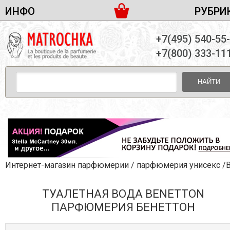
ИНФО
РУБРИ
ЖЕНСКАЯ ПАРФЮМЕРИЯ
ДОСТАВКА И ОПЛАТА
+7(495) 540-55
МУЖСКАЯ ПАРФЮМЕРИЯ
НОВОСТИ
+7(800) 333-11
ПАРТНЕРСТВО
УНИСЕКС ПАРФЮМЕРИЯ
ОПТ ОТ 10 ЕДИНИЦ
НАЙТИ
ПОДАРОЧНЫЕ НАБОРЫ
КОНТАКТЫ
ЖЕНСКИЕ НАБОРЫ
МУЖСКИЕ НАБОРЫ
УНИСЕКС НАБОРЫ
УХОД ЗА ЛИЦОМ
УХОД ЗА ТЕЛОМ
Интернет-магазин парфюмерии
/
парфюмерия унисекс
/Bene
УХОД ЗА ВОЛОСАМИ
ТУАЛЕТНАЯ ВОДА BENETTON
ДЕКОРАТИВНАЯ КОСМЕТИКА
ПАРФЮМЕРИЯ БЕНЕТТОН