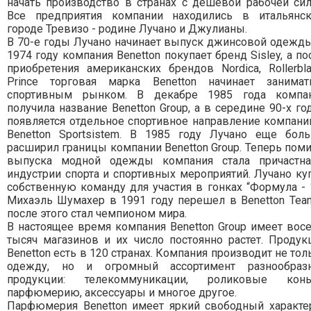
начать производство в странах с дешевой рабочей сил
Все предприятия компании находились в итальянс
городе Тревизо - родине Лучано и Джулианы.
В 70-е годы Лучано начинает выпуск джинсовой одежды
1974 году компания Benetton покупает бренд Sisley, а по
приобретения американских брендов Nordica, Rollerbla
Prince торговая марка Benetton начинает занимат
спортивным рынком. В декабре 1985 года компа
получила название Benetton Group, а в середине 90-х го
появляется отдельное спортивное направление компани
Benetton Sportsistem. В 1985 году Лучано еще бол
расширил границы компании Benetton Group. Теперь пом
выпуска модной одежды компания стала причастн
индустрии спорта и спортивных мероприятий. Лучано ку
собственную команду для участия в гонках “Формула - 1
Михаэль Шумахер в 1991 году перешел в Benetton Tea
после этого стал чемпионом мира.
В настоящее время компания Benetton Group имеет вос
тысяч магазинов и их число постоянно растет. Продук
Benetton есть в 120 странах. Компания производит не тол
одежду, но и огромный ассортимент разнообраз
продукции: телекоммуникации, роликовые конь
парфюмерию, аксессуары и многое другое.
Парфюмерия Benetton имеет яркий свободный характе