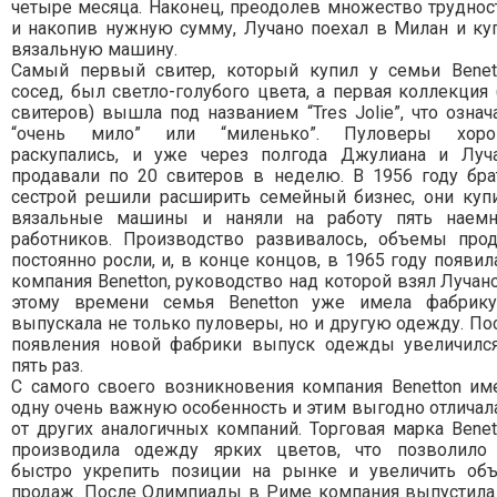
четыре месяца. Наконец, преодолев множество труднос
и накопив нужную сумму, Лучано поехал в Милан и ку
вязальную машину.
Самый первый свитер, который купил у семьи Benet
сосед, был светло-голубого цвета, а первая коллекция 
свитеров) вышла под названием “Tres Jolie”, что означ
“очень мило” или “миленько”. Пуловеры хор
раскупались, и уже через полгода Джулиана и Луч
продавали по 20 свитеров в неделю. В 1956 году бра
сестрой решили расширить семейный бизнес, они куп
вязальные машины и наняли на работу пять наем
работников. Производство развивалось, объемы про
постоянно росли, и, в конце концов, в 1965 году появил
компания Benetton, руководство над которой взял Лучано
этому времени семья Benetton уже имела фабрик
выпускала не только пуловеры, но и другую одежду. По
появления новой фабрики выпуск одежды увеличилс
пять раз.
С самого своего возникновения компания Benetton им
одну очень важную особенность и этим выгодно отличал
от других аналогичных компаний. Торговая марка Benet
производила одежду ярких цветов, что позволило
быстро укрепить позиции на рынке и увеличить об
продаж. После Олимпиады в Риме компания выпустила