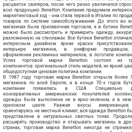
расцветок свитеров, после чего резко увеличился спрос
всю продукцию Benetton. Компания придумала интерес
маркетинговый ход - она стала первой в Италии по прод
товаров по системе самообслуживания. До этого во в
магазинах была прилавочная торговля, а в бутике Benet
можно было рассмотреть и примерить одежду, аккура
разложенную на стеллажах. Все бутики Benetton отличал
интересным дизайном: яркие краски присутствовал
интерьере магазинов, в униформе продавцов
оформлении рекламных материалов, в логотипе компан
Успех торговой марки Benetton состоял из т
компонентов: оригинальный стиль моделей, их яркий цве
общедоступная ценовая политика компании.
В 1987 году торговая марка Benetton открыла более 
магазинов по всей Европе, а в конце 70-х годов бут
компании появились в США. Специально д
консервативных американских покупателей коллек
одежды была выполнена не в ярко-зеленом, а в неж
ореховом цвете. Уважая вкусы американце
ориентируясь на местный климат, вся одежда Benetton б
представлена в натуральных светлых тонах. Продол
расширять производство и открывать магазины в дру
странах, торговая марка Benetton никогда не стремил