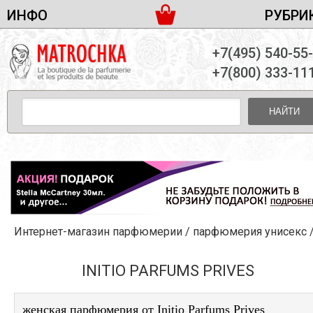
ИНФО
РУБРИ
ЖЕНСКАЯ ПАРФЮМЕРИЯ
ДОСТАВКА И ОПЛАТА
+7(495) 540-55
МУЖСКАЯ ПАРФЮМЕРИЯ
НОВОСТИ
+7(800) 333-11
ПАРТНЕРСТВО
УНИСЕКС ПАРФЮМЕРИЯ
ОПТ ОТ 10 ЕДИНИЦ
НАЙТИ
ПОДАРОЧНЫЕ НАБОРЫ
КОНТАКТЫ
ЖЕНСКИЕ НАБОРЫ
МУЖСКИЕ НАБОРЫ
УНИСЕКС НАБОРЫ
УХОД ЗА ЛИЦОМ
УХОД ЗА ТЕЛОМ
Интернет-магазин парфюмерии
/
парфюмерия унисекс
УХОД ЗА ВОЛОСАМИ
ДЕКОРАТИВНАЯ КОСМЕТИКА
INITIO PARFUMS PRIVES
женская парфюмерия от Initio Parfums Prives