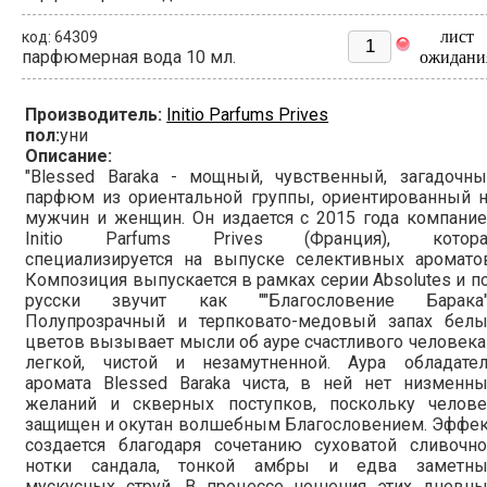
лист
код: 64309
парфюмерная вода 10 мл.
ожидани
Производитель:
Initio Parfums Prives
пол:
уни
Описание:
"Blessed Baraka - мощный, чувственный, загадочны
парфюм из ориентальной группы, ориентированный н
мужчин и женщин. Он издается с 2015 года компани
Initio Parfums Prives (Франция), котора
специализируется на выпуске селективных ароматов
Композиция выпускается в рамках серии Absolutes и п
русски звучит как ""Благословение Барака""
Полупрозрачный и терпковато-медовый запах белы
цветов вызывает мысли об ауре счастливого человека
легкой, чистой и незамутненной. Аура обладател
аромата Blessed Baraka чиста, в ней нет низменны
желаний и скверных поступков, поскольку челове
защищен и окутан волшебным Благословением. Эффек
создается благодаря сочетанию суховатой сливочно
нотки сандала, тонкой амбры и едва заметны
мускусных струй. В процессе ношения этих дневны