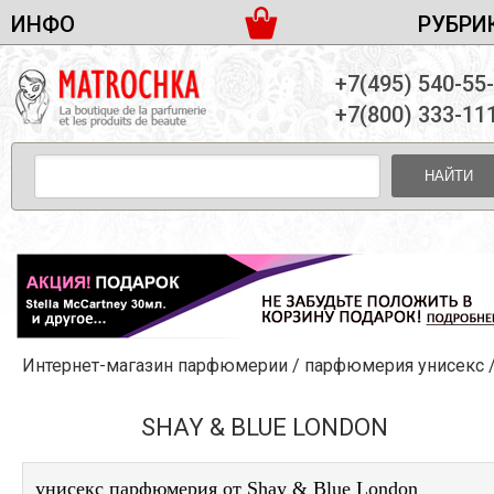
ИНФО
РУБРИ
ЖЕНСКАЯ ПАРФЮМЕРИЯ
ДОСТАВКА И ОПЛАТА
+7(495) 540-55
МУЖСКАЯ ПАРФЮМЕРИЯ
НОВОСТИ
+7(800) 333-11
ПАРТНЕРСТВО
УНИСЕКС ПАРФЮМЕРИЯ
ОПТ ОТ 10 ЕДИНИЦ
НАЙТИ
ПОДАРОЧНЫЕ НАБОРЫ
КОНТАКТЫ
ЖЕНСКИЕ НАБОРЫ
МУЖСКИЕ НАБОРЫ
УНИСЕКС НАБОРЫ
УХОД ЗА ЛИЦОМ
УХОД ЗА ТЕЛОМ
Интернет-магазин парфюмерии
/
парфюмерия унисекс
УХОД ЗА ВОЛОСАМИ
ДЕКОРАТИВНАЯ КОСМЕТИКА
SHAY & BLUE LONDON
унисекс парфюмерия от Shay & Blue London