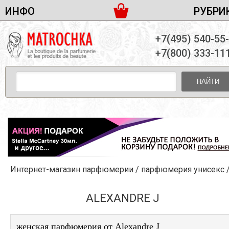
ИНФО
РУБРИ
ЖЕНСКАЯ ПАРФЮМЕРИЯ
ДОСТАВКА И ОПЛАТА
+7(495) 540-55
МУЖСКАЯ ПАРФЮМЕРИЯ
НОВОСТИ
+7(800) 333-11
ПАРТНЕРСТВО
УНИСЕКС ПАРФЮМЕРИЯ
ОПТ ОТ 10 ЕДИНИЦ
НАЙТИ
ПОДАРОЧНЫЕ НАБОРЫ
КОНТАКТЫ
ЖЕНСКИЕ НАБОРЫ
МУЖСКИЕ НАБОРЫ
УНИСЕКС НАБОРЫ
УХОД ЗА ЛИЦОМ
УХОД ЗА ТЕЛОМ
Интернет-магазин парфюмерии
/
парфюмерия унисекс
УХОД ЗА ВОЛОСАМИ
ДЕКОРАТИВНАЯ КОСМЕТИКА
ALEXANDRE J
женская парфюмерия от Alexandre J