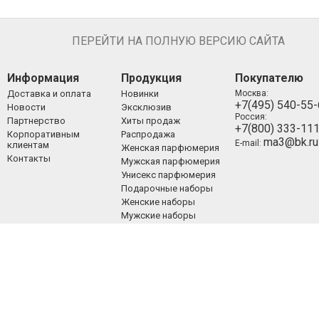
ПЕРЕЙТИ НА ПОЛНУЮ ВЕРСИЮ САЙТА
Информация
Продукция
Покупателю
Доставка и оплата
Новинки
Москва:
+7(495) 540-55
Новости
Эксклюзив
Россия:
Партнерство
Хиты продаж
+7(800) 333-11
Корпоративным
Распродажа
ma3@bk.ru
E-mail:
клиентам
Женская парфюмерия
Контакты
Мужская парфюмерия
Унисекс парфюмерия
Подарочные наборы
Женские наборы
Мужские наборы
Унисекс наборы
Уход за лицом
Уход за телом
Уход за волосами
Декоративная
косметика