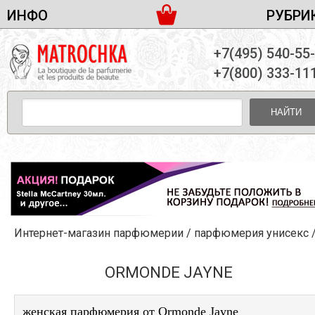
ИНФО
РУБРИ
ЖЕНСКАЯ ПАРФЮМЕРИЯ
ДОСТАВКА И ОПЛАТА
+7(495) 540-55
МУЖСКАЯ ПАРФЮМЕРИЯ
НОВОСТИ
+7(800) 333-11
ПАРТНЕРСТВО
УНИСЕКС ПАРФЮМЕРИЯ
ОПТ ОТ 10 ЕДИНИЦ
НАЙТИ
ПОДАРОЧНЫЕ НАБОРЫ
КОНТАКТЫ
ЖЕНСКИЕ НАБОРЫ
МУЖСКИЕ НАБОРЫ
УНИСЕКС НАБОРЫ
УХОД ЗА ЛИЦОМ
УХОД ЗА ТЕЛОМ
Интернет-магазин парфюмерии
/
парфюмерия унисекс
УХОД ЗА ВОЛОСАМИ
ДЕКОРАТИВНАЯ КОСМЕТИКА
ORMONDE JAYNE
женская парфюмерия от Ormonde Jayne