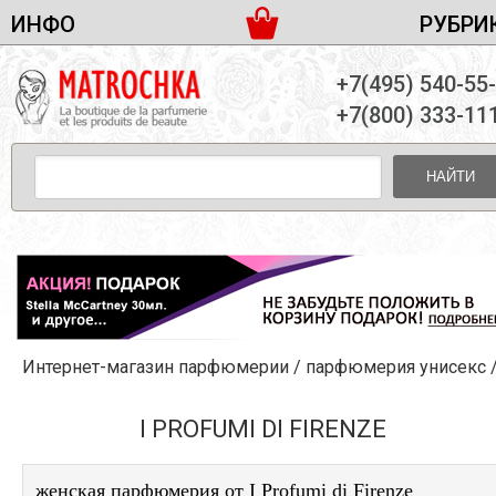
ИНФО
РУБРИ
ЖЕНСКАЯ ПАРФЮМЕРИЯ
ДОСТАВКА И ОПЛАТА
+7(495) 540-55
МУЖСКАЯ ПАРФЮМЕРИЯ
НОВОСТИ
+7(800) 333-11
ПАРТНЕРСТВО
УНИСЕКС ПАРФЮМЕРИЯ
ОПТ ОТ 10 ЕДИНИЦ
НАЙТИ
ПОДАРОЧНЫЕ НАБОРЫ
КОНТАКТЫ
ЖЕНСКИЕ НАБОРЫ
МУЖСКИЕ НАБОРЫ
УНИСЕКС НАБОРЫ
УХОД ЗА ЛИЦОМ
УХОД ЗА ТЕЛОМ
Интернет-магазин парфюмерии
/
парфюмерия унисекс
УХОД ЗА ВОЛОСАМИ
ДЕКОРАТИВНАЯ КОСМЕТИКА
I PROFUMI DI FIRENZE
женская парфюмерия от I Profumi di Firenze