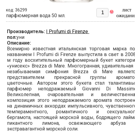
лист
код: 36299
парфюмерная вода 50 мл.
ожидани
Производитель:
I Profumi di Firenze
пол:
уни
Описание:
Всемирно известная итальянская торговая марка по
названием I Profumi di Firenze выпустила в свет в 200
м году восхитительный парфюмерный букет категори
«унисекс» Brezza di Mare. Многогранная, удивительная
незабываемая симфония Brezza di Mare являетс
представителем прекрасной группы аромато
цветочные. Автором этого букета стал талантливы
парфюмер неподражаемый Giovanni Di Massimo
Великолепная, очаровательная и величественна
композиция этого неподражаемого аромата построен
на динамичных аккордах импульсивного, чувственног
темпераментного, романтичного и сексуальног
бергамота, настоящей морской воды, бодрящего лайм
пикантного лимона, освежающего арбуза 
экстравагантной морской соли.