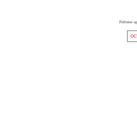
Рейтинг а
ОС