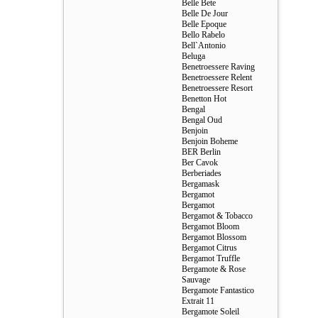
Belle Bete
Belle De Jour
Belle Epoque
Bello Rabelo
Bell`Antonio
Beluga
Benetroessere Raving
Benetroessere Relent
Benetroessere Resort
Benetton Hot
Bengal
Bengal Oud
Benjoin
Benjoin Boheme
BER Berlin
Ber Cavok
Berberiades
Bergamask
Bergamot
Bergamot
Bergamot & Tobacco
Bergamot Bloom
Bergamot Blossom
Bergamot Citrus
Bergamot Truffle
Bergamote & Rose
Sauvage
Bergamote Fantastico
Extrait 11
Bergamote Soleil