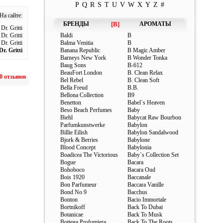
P
Q
R
S
T
U
V
W
X
Y
Z
#
 На сайте:
БРЕНДЫ
[B]
АРОМАТЫ
r. Gritti
r. Gritti
Baldi
B
r. Gritti
Balma Venitia
B
r. Gritti
Banana Republic
B Magic Amber
Barneys New York
B Wonder Tonka
Baug Sons
B-612
BeauFort London
B. Clean Relax
0 отзывов
Bel Rebel
B. Clean Soft
Bella Freud
B.B.
Bellona Collection
B9
Benetton
Babel`s Heaven
Beso Beach Perfumes
Baby
Biehl
Babycat Raw Bourbon
Parfumkunstwerke
Babylon
Billie Eilish
Babylon Sandalwood
Bjork & Berries
Babylone
Blood Concept
Babylonia
Boadicea The Victorious
Baby`s Collection Set
Bogue
Bacara
Bohoboco
Bacara Oud
Bois 1920
Baccanale
Bon Parfumeur
Baccara Vanille
Bond No 9
Bacchus
Bonton
Bacio Immortale
Bortnikoff
Back To Dubai
Botanicae
Back To Musk
Bottega Profumiera
Back To The Roots