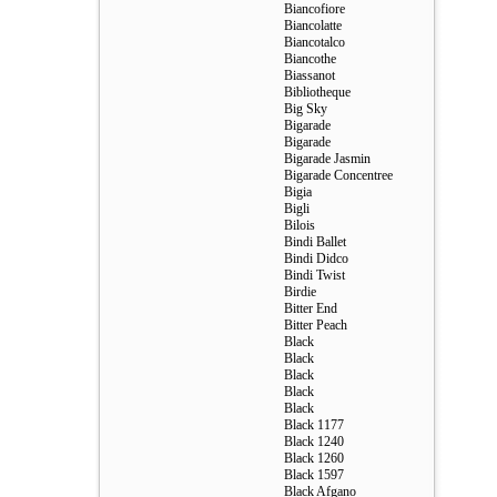
Biancofiore
Biancolatte
Biancotalco
Biancothe
Biassanot
Bibliotheque
Big Sky
Bigarade
Bigarade
Bigarade Jasmin
Bigarade Сoncentree
Bigia
Bigli
Bilois
Bindi Ballet
Bindi Didco
Bindi Twist
Birdie
Bitter End
Bitter Peach
Black
Black
Black
Black
Black
Black 1177
Black 1240
Black 1260
Black 1597
Black Afgano