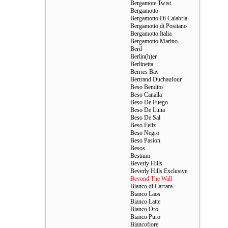
Bergamote Twist
Bergamotto
Bergamotto Di Calabria
Bergamotto di Positano
Bergamotto Italia
Bergamotto Marino
Beril
Berlin(h)er
Berlinetta
Berries Bay
Bertrand Duchaufour
Beso Bendito
Beso Canalla
Beso De Fuego
Beso De Luna
Beso De Sal
Beso Feliz
Beso Negro
Beso Pasion
Besos
Bestium
Beverly Hills
Beverly Hills Exclusive
Beyond The Wall
Bianco di Carrara
Bianco Laos
Bianco Latte
Bianco Oro
Bianco Puro
Biancofiore