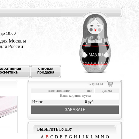
 до 19:00
 для Москвы
 для России
коративная
оптовая
осметика
продажа
наименование
шт.
сумма
Ваша корзина пуста
Итого:
0 руб.
ЗАКАЗАТЬ
ВЫБЕРИТЕ БУКВУ
A
B
C
D
E
F
G
H
I
J
K
L
M
N
O