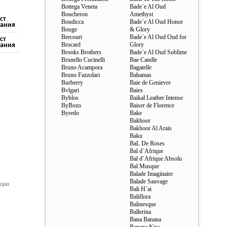
Bottega Veneta
Bade`e Al Oud
Boucheron
Amethyst
ст
Boudicca
Bade`e Al Oud Honor
ания
Bouge
& Glory
Brecourt
Bade`e Al Oud Oud for
ст
Brocard
Glory
ания
Brooks Brothers
Bade`e Al Oud Sublime
Brunello Cucinelli
Bae Candle
Bruno Acampora
Bagatelle
Bruno Fazzolari
Bahamas
Burberry
Baie de Genievre
Bvlgari
Baies
Byblos
Baikal Leather Intense
ByBozo
Baiser de Florence
Byredo
Bake
Bakhoor
Bakhoor Al Arais
Baku
BaL De Roses
Bal d`Afrique
Bal d`Afrique Absolu
Bal Musque
Balade Imaginaire
Balade Sauvage
ации
Bali H`ai
Baliflora
Balinesque
Ballerina
Bana Banana