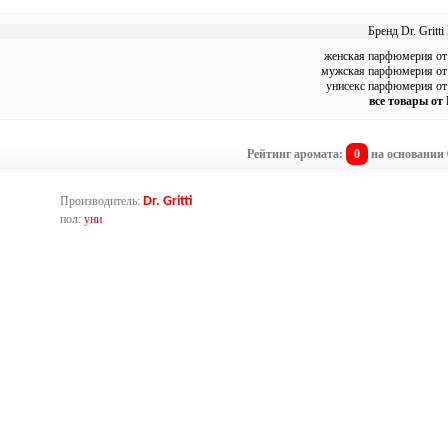
Бренд Dr. Gritti
женская парфюмерия от D
мужская парфюмерия от D
унисекс парфюмерия от D
все товары от D
Рейтинг аромата:
0
на основании
Производитель:
Dr. Gritti
пол:
уни