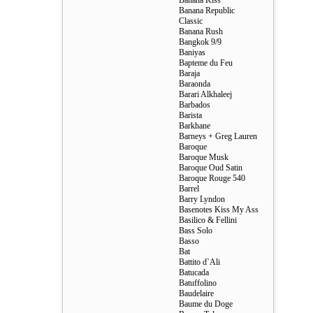
Banana Kiss
Banana Republic
Classic
Banana Rush
Bangkok 9/9
Baniyas
Bapteme du Feu
Baraja
Baraonda
Barari Alkhaleej
Barbados
Barista
Barkhane
Barneys + Greg Lauren
Baroque
Baroque Musk
Baroque Oud Satin
Baroque Rouge 540
Barrel
Barry Lyndon
Basenotes Kiss My Ass
Basilico & Fellini
Bass Solo
Basso
Bat
Battito d`Ali
Batucada
Batuffolino
Baudelaire
Baume du Doge