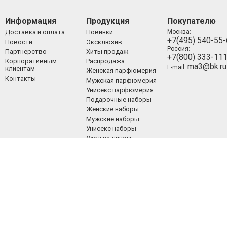
Информация
Продукция
Покупателю
Доставка и оплата
Новинки
Москва:
+7(495) 540-55
Новости
Эксклюзив
Россия:
Партнерство
Хиты продаж
+7(800) 333-11
Корпоративным
Распродажа
ma3@bk.ru
E-mail:
клиентам
Женская парфюмерия
Контакты
Мужская парфюмерия
Унисекс парфюмерия
Подарочные наборы
Женские наборы
Мужские наборы
Унисекс наборы
Уход за лицом
Уход за телом
Уход за волосами
Декоративная
косметика
ООО «Люкспарфюм» 2008-2021.
Все права защищены.