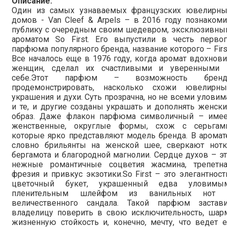
Описание:
Один из самых узнаваемых французских ювелирны
домов - Van Cleef & Arpels – в 2016 году познаком
публику с очередным своим шедевром, эксклюзивны
ароматом So First. Его выпустили в честь первог
парфюма популярного бренда, название которого – Firs
Все началось еще в 1976 году, когда аромат вдохнов
женщин, сделал их счастливыми и уверенными 
себе.Этот парфюм – возможность бренд
продемонстрировать, насколько схожи ювелирны
украшения и духи. Суть прозрачна, но не всеми уловим
и те, и другие созданы украшать и дополнять женск
образ. Даже флакон парфюма символичный – имее
женственные, округлые формы, схож с серьгами
которые ярко представляют модель бренда. В аромат
словно брильянты на женской шее, сверкают нотк
бергамота и благородной магнолии. Сердце духов – э
нежные романтичные соцветия жасмина, трепетна
фрезия и привкус экзотики.So First – это элегантност
цветочный букет, украшенный едва уловимым
пленительным шлейфом из ванильных нот 
величественного сандала. Такой парфюм застави
владелицу поверить в свою исключительность, шарм
жизненную стойкость и, конечно, мечту, что ведет 