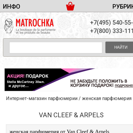
ИНФО
РУБРИ
ЖЕНСКАЯ ПАРФЮМЕРИЯ
ДОСТАВКА И ОПЛАТА
+7(495) 540-55
МУЖСКАЯ ПАРФЮМЕРИЯ
НОВОСТИ
+7(800) 333-11
ПАРТНЕРСТВО
УНИСЕКС ПАРФЮМЕРИЯ
ОПТ ОТ 10 ЕДИНИЦ
НАЙТИ
ПОДАРОЧНЫЕ НАБОРЫ
КОНТАКТЫ
ЖЕНСКИЕ НАБОРЫ
МУЖСКИЕ НАБОРЫ
УНИСЕКС НАБОРЫ
УХОД ЗА ЛИЦОМ
УХОД ЗА ТЕЛОМ
Интернет-магазин парфюмерии
/
женская парфюмерия
/Van Cleef & Arpels
УХОД ЗА ВОЛОСАМИ
ДЕКОРАТИВНАЯ КОСМЕТИКА
VAN CLEEF & ARPELS
женская парфюмерия от Van Cleef & Arpels