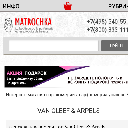
ИНФО
РУБРИ
ЖЕНСКАЯ ПАРФЮМЕРИЯ
ДОСТАВКА И ОПЛАТА
+7(495) 540-55
МУЖСКАЯ ПАРФЮМЕРИЯ
НОВОСТИ
+7(800) 333-11
ПАРТНЕРСТВО
УНИСЕКС ПАРФЮМЕРИЯ
ОПТ ОТ 10 ЕДИНИЦ
НАЙТИ
ПОДАРОЧНЫЕ НАБОРЫ
КОНТАКТЫ
ЖЕНСКИЕ НАБОРЫ
МУЖСКИЕ НАБОРЫ
УНИСЕКС НАБОРЫ
УХОД ЗА ЛИЦОМ
УХОД ЗА ТЕЛОМ
Интернет-магазин парфюмерии
/
парфюмерия унисекс
/Van Cleef & Ar
УХОД ЗА ВОЛОСАМИ
ДЕКОРАТИВНАЯ КОСМЕТИКА
VAN CLEEF & ARPELS
женская парфюмерия от Van Cleef & Arpels