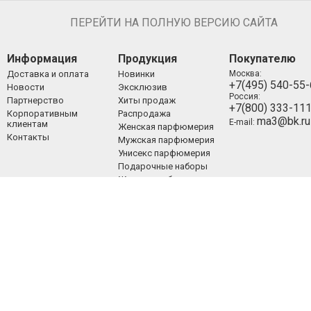
ПЕРЕЙТИ НА ПОЛНУЮ ВЕРСИЮ САЙТА
Информация
Продукция
Покупателю
Доставка и оплата
Новинки
Москва:
+7(495) 540-55
Новости
Эксклюзив
Россия:
Партнерство
Хиты продаж
+7(800) 333-11
Корпоративным
Распродажа
ma3@bk.ru
E-mail:
клиентам
Женская парфюмерия
Контакты
Мужская парфюмерия
Унисекс парфюмерия
Подарочные наборы
Женские наборы
Мужские наборы
Унисекс наборы
Уход за лицом
Уход за телом
Уход за волосами
Декоративная
косметика