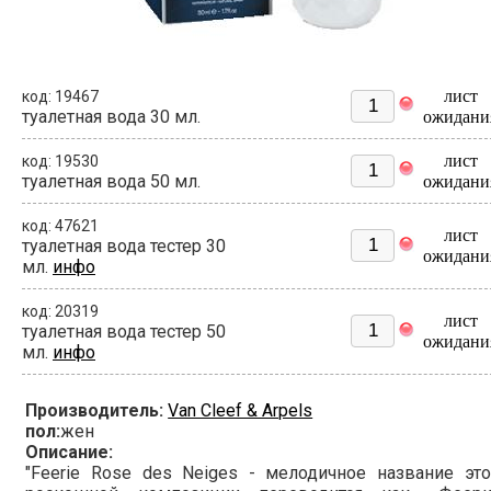
лист
код: 19467
туалетная вода 30 мл.
ожидани
лист
код: 19530
туалетная вода 50 мл.
ожидани
код: 47621
лист
туалетная вода тестер 30
ожидани
мл.
инфо
код: 20319
лист
туалетная вода тестер 50
ожидани
мл.
инфо
Производитель:
Van Cleef & Arpels
пол:
жен
Описание:
"Feerie Rose des Neiges - мелодичное название эт