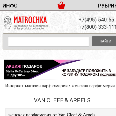
ИНФО
РУБРИ
ЖЕНСКАЯ ПАРФЮМЕРИЯ
ДОСТАВКА И ОПЛАТА
+7(495) 540-55
МУЖСКАЯ ПАРФЮМЕРИЯ
НОВОСТИ
+7(800) 333-11
ПАРТНЕРСТВО
УНИСЕКС ПАРФЮМЕРИЯ
ОПТ ОТ 10 ЕДИНИЦ
НАЙТИ
ПОДАРОЧНЫЕ НАБОРЫ
КОНТАКТЫ
ЖЕНСКИЕ НАБОРЫ
МУЖСКИЕ НАБОРЫ
УНИСЕКС НАБОРЫ
УХОД ЗА ЛИЦОМ
УХОД ЗА ТЕЛОМ
Интернет-магазин парфюмерии
/
женская парфюмерия
/Van Cleef & Arpels
УХОД ЗА ВОЛОСАМИ
ДЕКОРАТИВНАЯ КОСМЕТИКА
VAN CLEEF & ARPELS
женская парфюмерия от Van Cleef & Arpels