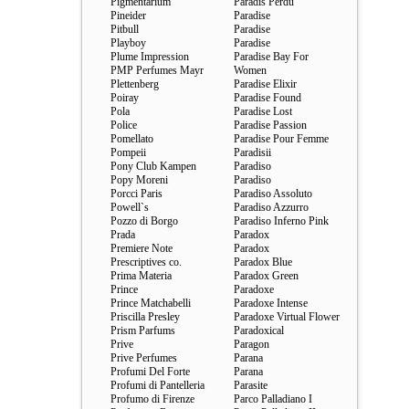
Pigmentarium
Paradis Perdu
Pineider
Paradise
Pitbull
Paradise
Playboy
Paradise
Plume Impression
Paradise Bay For
PMP Perfumes Mayr
Women
Plettenberg
Paradise Elixir
Poiray
Paradise Found
Pola
Paradise Lost
Police
Paradise Passion
Pomellato
Paradise Pour Femme
Pompeii
Paradisii
Pony Club Kampen
Paradiso
Popy Moreni
Paradiso
Porcci Paris
Paradiso Assoluto
Powell`s
Paradiso Azzurro
Pozzo di Borgo
Paradiso Inferno Pink
Prada
Paradox
Premiere Note
Paradox
Prescriptives co.
Paradox Blue
Prima Materia
Paradox Green
Prince
Paradoxe
Prince Matchabelli
Paradoxe Intense
Priscilla Presley
Paradoxe Virtual Flower
Prism Parfums
Paradoxical
Prive
Paragon
Prive Perfumes
Parana
Profumi Del Forte
Parana
Profumi di Pantelleria
Parasite
Profumo di Firenze
Parco Palladiano I