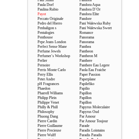
Paul Smith
Pandora
Paula Dorf
Pandora Aqua
Paulina Rubio
Pandora D`Or
Payot
Pandora Elite
Peccato Originale
Pandore
Pedro del Hierro
Pani Walewska Ruby
Penhaligon s
Pani Walewska Sweet
Pentalogies
Romance
Penthouse
Panorama
Pepe Jeans London
Panorama
Perfect Sense Mane
Panthea
Perfume Jewels
Pantheon
Perfumer`s Workshop
Pantheon M
Perlier
Panthere
Pernoire
Panthere Eau Legere
Perris Monte Carlo
Paola Eau Fraiche
Perry Ellis
Paper Passion
Peter Andre
Paperplane
pH Fragrances
Papilefiko
Phaedon
Papilio
Pharrell Williams
Papillon
Philipp Plein
Papillon
Philippe Venet
Papillon
Philly & Phill
Papyrus Moleculaire
Philosophy
Papyrus Oud
Phuong Dang
Par Amour
Pierre Cardin
Par Amour Toujour
Pierre Guillaume
Parade
Pierre Precieuse
Paradis Lointains
Pierre Wulff
Paradis Paradis