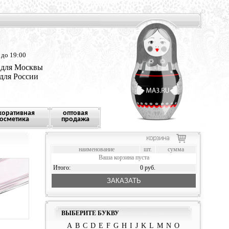
 до 19:00
 для Москвы
 для России
коративная
оптовая
осметика
продажа
наименование
шт.
сумма
Ваша корзина пуста
Итого:
0 руб.
ЗАКАЗАТЬ
ВЫБЕРИТЕ БУКВУ
A
B
C
D
E
F
G
H
I
J
K
L
M
N
O