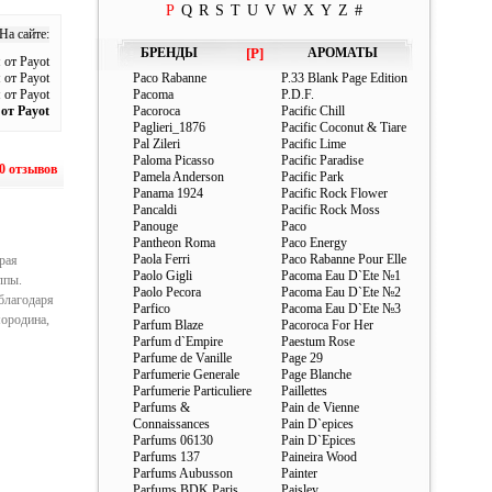
P
Q
R
S
T
U
V
W
X
Y
Z
#
На сайте:
БРЕНДЫ
[P]
АРОМАТЫ
от Payot
 от Payot
Paco Rabanne
P.33 Blank Page Edition
 от Payot
Pacoma
P.D.F.
 от Payot
Pacoroca
Pacific Chill
Paglieri_1876
Pacific Coconut & Tiare
Pal Zileri
Pacific Lime
Paloma Picasso
Pacific Paradise
0 отзывов
Pamela Anderson
Pacific Park
Panama 1924
Pacific Rock Flower
Pancaldi
Pacific Rock Moss
Panouge
Paco
Pantheon Roma
Paco Energy
Paola Ferri
Paco Rabanne Pour Elle
рая
Paolo Gigli
Pacoma Eau D`Ete №1
лпы.
Paolo Pecora
Pacoma Eau D`Ete №2
благодаря
Parfico
Pacoma Eau D`Ete №3
мородина,
Parfum Blaze
Pacoroca For Her
Parfum d`Empire
Paestum Rose
Parfume de Vanille
Page 29
Parfumerie Generale
Page Blanche
Parfumerie Particuliere
Paillettes
Parfums &
Pain de Vienne
Connaissances
Pain D`epices
Parfums 06130
Pain D`Epices
Parfums 137
Paineira Wood
Parfums Aubusson
Painter
Parfums BDK Paris
Paisley