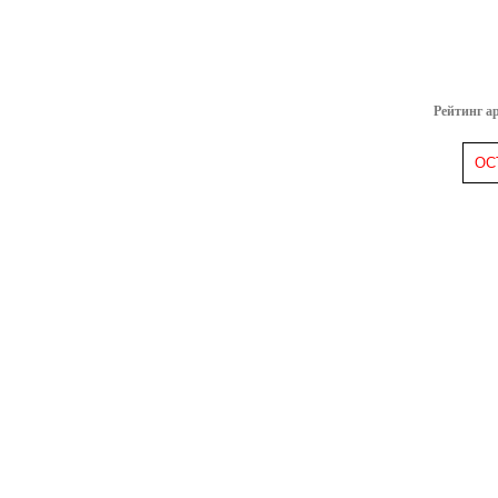
Рейтинг а
ОС