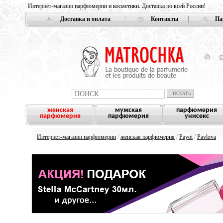
Интернет-магазин парфюмерии и косметики. Доставка по всей России!
Доставка и оплата
Контакты
Па
женская
мужская
парфюмерия
парфюмерия
парфюмерия
унисекс
Интернет-магазин парфюмерии
/
женская парфюмерия
/
Payot
/
Pavlova