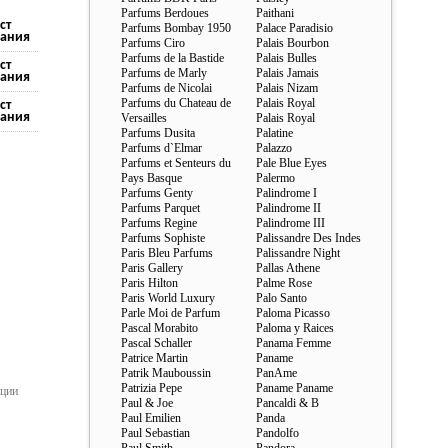
Parfums Berdoues
Paithani
ст
Parfums Bombay 1950
Palace Paradisio
ания
Parfums Ciro
Palais Bourbon
Parfums de la Bastide
Palais Bulles
ст
Parfums de Marly
Palais Jamais
ания
Parfums de Nicolai
Palais Nizam
Parfums du Chateau de
Palais Royal
ст
ания
Versailles
Palais Royal
Parfums Dusita
Palatine
Parfums d`Elmar
Palazzo
Parfums et Senteurs du
Pale Blue Eyes
Pays Basque
Palermo
Parfums Genty
Palindrome I
Parfums Parquet
Palindrome II
Parfums Regine
Palindrome III
Parfums Sophiste
Palissandre Des Indes
Paris Bleu Parfums
Palissandre Night
Paris Gallery
Pallas Athene
Paris Hilton
Palme Rose
Paris World Luxury
Palo Santo
Parle Moi de Parfum
Paloma Picasso
Pascal Morabito
Paloma y Raices
Pascal Schaller
Panama Femme
Patrice Martin
Paname
Patrik Mauboussin
PanAme
Patrizia Pepe
Paname Paname
ации
Paul & Joe
Pancaldi & B
Paul Emilien
Panda
Paul Sebastian
Pandolfo