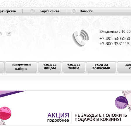
ртнерство
Карта сайта
Новости
Ежедневно с 10:00
+7 495 5405560
+7 800 3331115
подарочные
уход за
уход за
уход за
де
лицом
телом
волосами
к
наборы