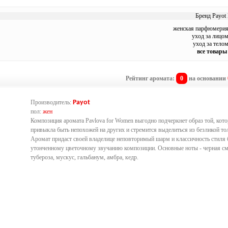
Бренд Payot 
женская парфюмерия 
уход за лицом
уход за телом
все товары
Рейтинг аромата:
0
на основании
Производитель:
Payot
пол:
жен
Композиция аромата Pavlova for Women выгодно подчеркнет образ той, кото
привыкла быть непохожей на других и стремится выделиться из безликой то
Аромат придаст своей владелице неповторимый шарм и классичность стиля 
утонченному цветочному звучанию композиции. Основные ноты - черная с
тубероза, мускус, гальбанум, амбра, кедр.