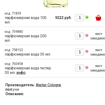
код: 71839
парфюмерная вода 100
9222 руб.
мл.
код: 759880
лист
парфюмерная вода 200
ожидани
мл.
лист
код: 738152
парфюмерная вода 30 мл.
ожидани
код: 760458
лист
парфюмерная вода тестер
ожидани
30 мл.
инфо
Производитель:
Atelier Cologne
пол:
уни
Описание: