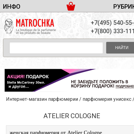
ИНФО
РУБРИ
ЖЕНСКАЯ ПАРФЮМЕРИЯ
ДОСТАВКА И ОПЛАТА
+7(495) 540-55
МУЖСКАЯ ПАРФЮМЕРИЯ
НОВОСТИ
+7(800) 333-11
ПАРТНЕРСТВО
УНИСЕКС ПАРФЮМЕРИЯ
ОПТ ОТ 10 ЕДИНИЦ
НАЙТИ
ПОДАРОЧНЫЕ НАБОРЫ
КОНТАКТЫ
ЖЕНСКИЕ НАБОРЫ
МУЖСКИЕ НАБОРЫ
УНИСЕКС НАБОРЫ
УХОД ЗА ЛИЦОМ
УХОД ЗА ТЕЛОМ
Интернет-магазин парфюмерии
/
парфюмерия унисекс
УХОД ЗА ВОЛОСАМИ
ДЕКОРАТИВНАЯ КОСМЕТИКА
ATELIER COLOGNE
женская парфюмерия от Atelier Cologne