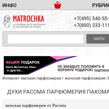
ИНФО
РУБРИ
ЖЕНСКАЯ ПАРФЮМЕРИЯ
ДОСТАВКА И ОПЛАТА
+7(495) 540-55
МУЖСКАЯ ПАРФЮМЕРИЯ
НОВОСТИ
+7(800) 333-11
ПАРТНЕРСТВО
УНИСЕКС ПАРФЮМЕРИЯ
ОПТ ОТ 10 ЕДИНИЦ
НАЙТИ
ПОДАРОЧНЫЕ НАБОРЫ
КОНТАКТЫ
ЖЕНСКИЕ НАБОРЫ
МУЖСКИЕ НАБОРЫ
УНИСЕКС НАБОРЫ
УХОД ЗА ЛИЦОМ
УХОД ЗА ТЕЛОМ
Интернет-магазин парфюмерии
/
женская парфюмерия
/Pac
УХОД ЗА ВОЛОСАМИ
ДУХИ PACOMA ПАРФЮМЕРИЯ ПАКОМ
ДЕКОРАТИВНАЯ КОСМЕТИКА
женская парфюмерия от Pacoma