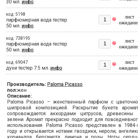
30 мл.
инфо
код: 5198
лист
парфюмерная вода тестер
ожидани
50 мл.
инфо
код: 738195
лист
парфюмерная вода тестер
ожидани
50 мл.
инфо
лист
код: 69047
духи тестер 7.5 мл.
инфо
ожидани
Производитель:
Paloma Picasso
пол:
жен
Описание:
Paloma Picasso – женственный парфюм с цветочно
шипровой композицией. Раскрытие букета аромат
сопровождается аккордами цитрусов, древесины 
зелени. Аромат прекрасно подходит для повседневно
использования. Paloma Picasso представлен в 1984
году и открывается нотами гвоздики, нероли, ангелик
кориандра, бергамота, лимона и розы. Ноты сердца