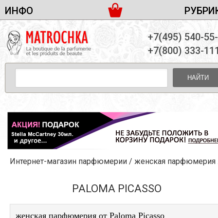
ИНФО
РУБРИ
ЖЕНСКАЯ ПАРФЮМЕРИЯ
ДОСТАВКА И ОПЛАТА
+7(495) 540-55
МУЖСКАЯ ПАРФЮМЕРИЯ
НОВОСТИ
+7(800) 333-11
ПАРТНЕРСТВО
УНИСЕКС ПАРФЮМЕРИЯ
ОПТ ОТ 10 ЕДИНИЦ
НАЙТИ
ПОДАРОЧНЫЕ НАБОРЫ
КОНТАКТЫ
ЖЕНСКИЕ НАБОРЫ
МУЖСКИЕ НАБОРЫ
УНИСЕКС НАБОРЫ
УХОД ЗА ЛИЦОМ
УХОД ЗА ТЕЛОМ
Интернет-магазин парфюмерии
/
женская парфюмерия
/Paloma Picasso
УХОД ЗА ВОЛОСАМИ
ДЕКОРАТИВНАЯ КОСМЕТИКА
PALOMA PICASSO
женская парфюмерия от Paloma Picasso