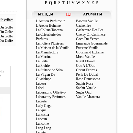
P
Q
R
S
T
U
V
W
X
Y
Z
#
БРЕНДЫ
[L]
АРОМАТЫ
На сайте:
L Artisan Parfumeur
Baccara Vanille
L Atelier Boheme
Cachemire
Du Golfe
La Collina Toscana
Cachemire Des Iles
Du Golfe
La Cristallerie des
Cherry Of Cashmere
Du Golfe
Parfums
Coco Du Yemen
Du Golfe
La Folie a Plusieurs
Emeraude Gourmande
La Maison de la Vanille
Extreme Vanille
La Manufacture
Gourmand Extreme
La Martina
Musc Vanille
La Perla
Night Flower
La Prairie
Ode A L`Oud
La Sultane de Saba
Orient Express
lfe
La Virgen De
Perle De Dubai
e
Guadalupe
Rose Damascena
Labeau
Saphir Rose
Label
Saphir Vanille
Laboratorio Olfattivo
Sugar Oud
Laboratory Perfumes
Vanille Alcantara
Lacoste
Lady Gaga
Lalique
Lancaster
Lancetti
Lancome
Lang Lang
Lanvin