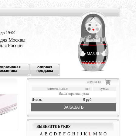
 до 19:00
 для Москвы
 для России
коративная
оптовая
осметика
продажа
наименование
шт.
сумма
Ваша корзина пуста
Итого:
0 руб.
ЗАКАЗАТЬ
ВЫБЕРИТЕ БУКВУ
A
B
C
D
E
F
G
H
I
J
K
L
M
N
O