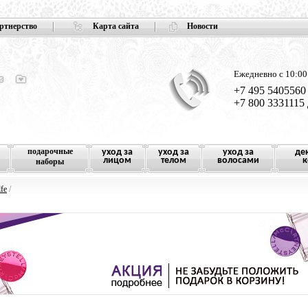
ртнерство
Карта сайта
Новости
Ежедневно с 10:00
+7 495 5405560
+7 800 3331115
подарочные
уход за
уход за
уход за
де
лицом
телом
волосами
к
наборы
fe
/