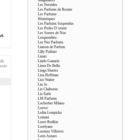
Imaginaires
Les Nereides
Les Parfums de Rosine
Les Parfums
Historiques
Les Parfums Suspendus
Les Perles D`orient
Les Soeurs de Noe
уб.
Lesquendieu
Lez Nez Parfums
Liaison de Parfum
Lilly Pulitzer
Linari
Lindo Ganarin
lfe
Linea De Bella
ande
Linga Sharira
Lisa Hoffman
Lise Watier
Liu Jo
Liz Claiborne
Liz Earle
LM Parfums
Locherber Milano
Loewe
Lolita Lempicka
Lomani
Loree Rodkin
Lorelyane
Lorenzo Villoresi
Loris Azzaro