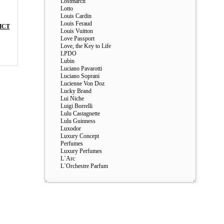
Lostmarch
Lotto
Louis Cardin
Louis Feraud
ИСТ
Louis Vuitton
Love Passport
Love, the Key to Life
LPDO
Lubin
Luciano Pavarotti
Luciano Soprani
Lucienne Von Doz
Lucky Brand
Lui Niche
Luigi Borrelli
Lulu Castagnette
Lulu Guinness
Luxodor
Luxury Concept
Perfumes
Luxury Perfumes
L`Arc
L`Orchestre Parfum