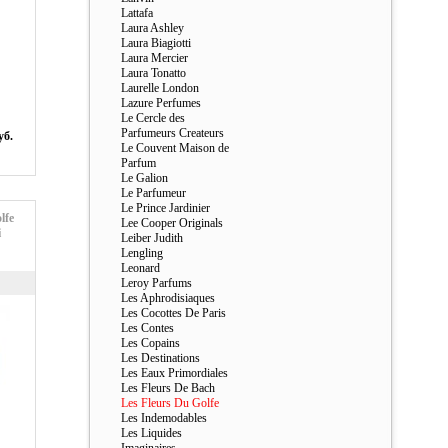
Lattafa
Laura Ashley
Laura Biagiotti
Laura Mercier
Laura Tonatto
Laurelle London
Lazure Perfumes
Le Cercle des
Parfumeurs Createurs
уб.
Le Couvent Maison de
Parfum
Le Galion
Le Parfumeur
Le Prince Jardinier
lfe
Lee Cooper Originals
i
Leiber Judith
Lengling
Leonard
Leroy Parfums
Les Aphrodisiaques
Les Cocottes De Paris
Les Contes
Les Copains
Les Destinations
Les Eaux Primordiales
Les Fleurs De Bach
Les Fleurs Du Golfe
Les Indemodables
Les Liquides