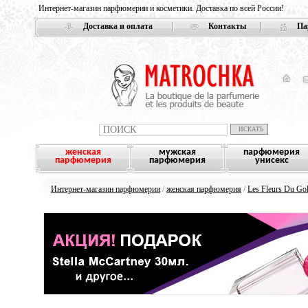
Интернет-магазин парфюмерии и косметики. Доставка по всей России!
Доставка и оплата
Контакты
Па
женская
мужская
парфюмерия
парфюмерия
парфюмерия
унисекс
Интернет-магазин парфюмерии
/
женская парфюмерия
/
Les Fleurs Du Gol