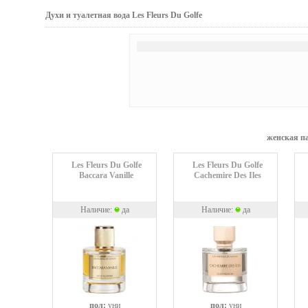
Духи и туалетная вода Les Fleurs Du Golfe
женская па
Les Fleurs Du Golfe
Les Fleurs Du Golfe
Baccara Vanille
Cachemire Des Iles
Наличие:
да
Наличие:
да
пол:
уни
пол:
уни