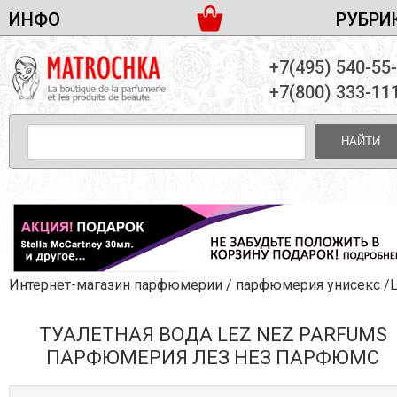
ИНФО
РУБРИ
ЖЕНСКАЯ ПАРФЮМЕРИЯ
ДОСТАВКА И ОПЛАТА
+7(495) 540-55
МУЖСКАЯ ПАРФЮМЕРИЯ
НОВОСТИ
+7(800) 333-11
ПАРТНЕРСТВО
УНИСЕКС ПАРФЮМЕРИЯ
ОПТ ОТ 10 ЕДИНИЦ
НАЙТИ
ПОДАРОЧНЫЕ НАБОРЫ
КОНТАКТЫ
ЖЕНСКИЕ НАБОРЫ
МУЖСКИЕ НАБОРЫ
УНИСЕКС НАБОРЫ
УХОД ЗА ЛИЦОМ
УХОД ЗА ТЕЛОМ
Интернет-магазин парфюмерии
/
парфюмерия унисекс
/Lez Nez P
УХОД ЗА ВОЛОСАМИ
ТУАЛЕТНАЯ ВОДА LEZ NEZ PARFUMS
ДЕКОРАТИВНАЯ КОСМЕТИКА
ПАРФЮМЕРИЯ ЛЕЗ НЕЗ ПАРФЮМС