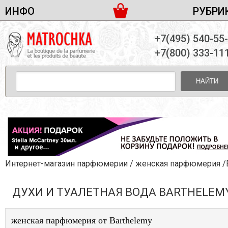
ИНФО
РУБРИ
ЖЕНСКАЯ ПАРФЮМЕРИЯ
ДОСТАВКА И ОПЛАТА
+7(495) 540-55
МУЖСКАЯ ПАРФЮМЕРИЯ
НОВОСТИ
+7(800) 333-11
ПАРТНЕРСТВО
УНИСЕКС ПАРФЮМЕРИЯ
ОПТ ОТ 10 ЕДИНИЦ
НАЙТИ
ПОДАРОЧНЫЕ НАБОРЫ
КОНТАКТЫ
ЖЕНСКИЕ НАБОРЫ
МУЖСКИЕ НАБОРЫ
УНИСЕКС НАБОРЫ
УХОД ЗА ЛИЦОМ
УХОД ЗА ТЕЛОМ
Интернет-магазин парфюмерии
/
женская парфюмерия
/Barthe
УХОД ЗА ВОЛОСАМИ
ДУХИ И ТУАЛЕТНАЯ ВОДА BARTHELEM
ДЕКОРАТИВНАЯ КОСМЕТИКА
женская парфюмерия от Barthelemy