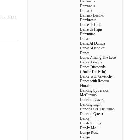
Damascus
Damascus
Damask
Damask Leather
ста 2021
Dambrosia
Dame de L`Ile
Dame de Pique
Dammuso
Danae
Danat Al Duniya
Danat Al Khaleej
Dance
Dance Among The Lace
Dance Azteque
Dance Diamonds
(Under The Rain)
Dance With Givenchy
Dance with Repetto
Florale
Dancing by Jessica
McClintock
Dancing Leaves
Dancing Light
Dancing On The Moon
Dancing Queen
Dancy
Dandelion Fig
Dandy Me
Dange-Rose
Danger