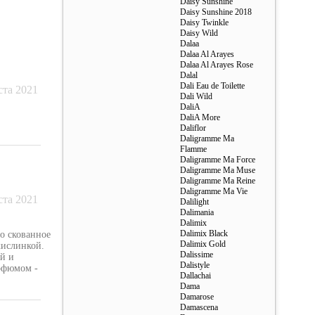
Daisy Sunshine
Daisy Sunshine 2018
Daisy Twinkle
Daisy Wild
Dalaa
Dalaa Al Arayes
Dalaa Al Arayes Rose
Dalal
Dali Eau de Toilette
ста 2021
Dali Wild
DaliA
DaliA More
Daliflor
Daligramme Ma
Flamme
Daligramme Ma Force
Daligramme Ma Muse
Daligramme Ma Reine
Daligramme Ma Vie
ста 2021
Dalilight
Dalimania
Dalimix
Dalimix Black
ро скованное
Dalimix Gold
кислинкой.
Dalissime
й и
Dalistyle
арфюмом -
Dallachai
Dama
Damarose
Damascena