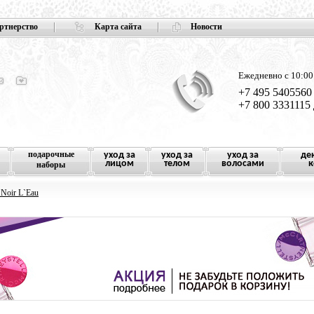
ртнерство
Карта сайта
Новости
Ежедневно с 10:00
+7 495 5405560
+7 800 3331115
подарочные
уход за
уход за
уход за
де
лицом
телом
волосами
к
наборы
 Noir L`Eau