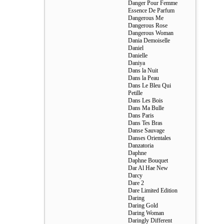
Danger Pour Femme
Essence De Parfum
Dangerous Me
Dangerous Rose
Dangerous Woman
Dania Demoiselle
Daniel
Danielle
Daniya
Dans la Nuit
Dans la Peau
Dans Le Bleu Qui
Petille
Dans Les Bois
Dans Ma Bulle
Dans Paris
Dans Tes Bras
Danse Sauvage
Danses Orientales
Danzatoria
Daphne
Daphne Bouquet
Dar Al Hae New
Darcy
Dare 2
Dare Limited Edition
Daring
Daring Gold
Daring Woman
Daringly Different