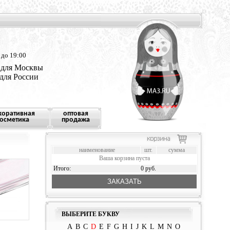
 до 19:00
 для Москвы
 для России
коративная
оптовая
осметика
продажа
наименование
шт.
сумма
Ваша корзина пуста
Итого:
0 руб.
ЗАКАЗАТЬ
ВЫБЕРИТЕ БУКВУ
A
B
C
D
E
F
G
H
I
J
K
L
M
N
O