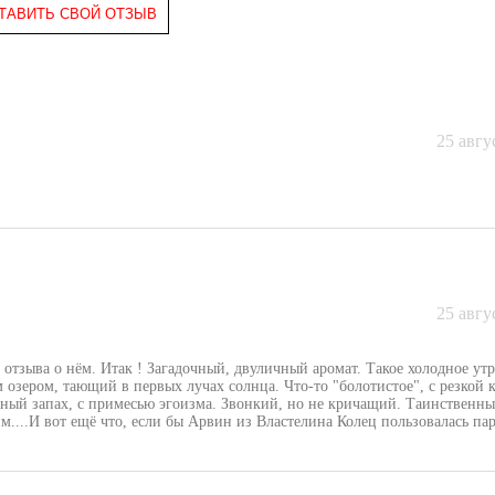
ТАВИТЬ СВОЙ ОТЗЫВ
25 авгу
25 авгу
 отзыва о нём. Итак ! Загадочный, двуличный аромат. Такое холодное ут
 озером, тающий в первых лучах солнца. Что-то "болотистое", с резкой 
ный запах, с примесью эгоизма. Звонкий, но не кричащий. Таинственны
м....И вот ещё что, если бы Арвин из Властелина Колец пользовалась п