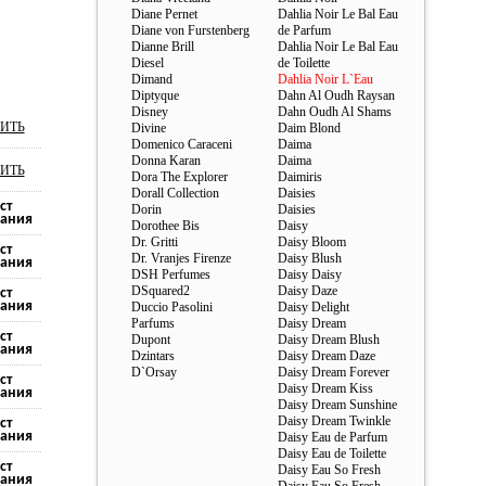
Diane Pernet
Dahlia Noir Le Bal Eau
Diane von Furstenberg
de Parfum
Dianne Brill
Dahlia Noir Le Bal Eau
Diesel
de Toilette
Dimand
Dahlia Noir L`Eau
Diptyque
Dahn Al Oudh Raysan
Disney
Dahn Oudh Al Shams
ИТЬ
Divine
Daim Blond
Domenico Caraceni
Daima
Donna Karan
Daima
ИТЬ
Dora The Explorer
Daimiris
Dorall Collection
Daisies
ст
Dorin
Daisies
ания
Dorothee Bis
Daisy
Dr. Gritti
Daisy Bloom
ст
Dr. Vranjes Firenze
Daisy Blush
ания
DSH Perfumes
Daisy Daisy
DSquared2
Daisy Daze
ст
ания
Duccio Pasolini
Daisy Delight
Parfums
Daisy Dream
ст
Dupont
Daisy Dream Blush
ания
Dzintars
Daisy Dream Daze
D`Orsay
Daisy Dream Forever
ст
Daisy Dream Kiss
ания
Daisy Dream Sunshine
Daisy Dream Twinkle
ст
ания
Daisy Eau de Parfum
Daisy Eau de Toilette
ст
Daisy Eau So Fresh
ания