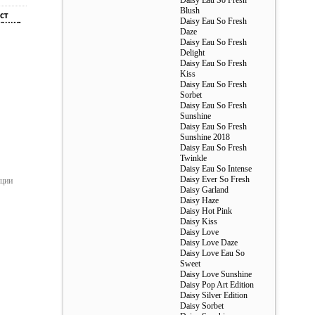
Daisy Eau So Fresh
Blush
ст
Daisy Eau So Fresh
ания
Daze
Daisy Eau So Fresh
ст
ания
Delight
Daisy Eau So Fresh
ст
Kiss
ания
Daisy Eau So Fresh
Sorbet
Daisy Eau So Fresh
Sunshine
Daisy Eau So Fresh
Sunshine 2018
Daisy Eau So Fresh
Twinkle
Daisy Eau So Intense
Daisy Ever So Fresh
ации
Daisy Garland
Daisy Haze
Daisy Hot Pink
Daisy Kiss
Daisy Love
Daisy Love Daze
Daisy Love Eau So
Sweet
Daisy Love Sunshine
Daisy Pop Art Edition
Daisy Silver Edition
Daisy Sorbet