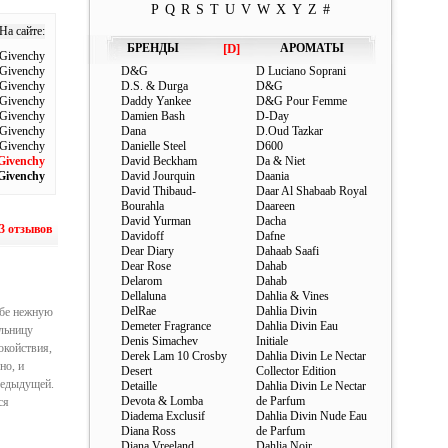
P
Q
R
S
T
U
V
W
X
Y
Z
#
На сайте:
БРЕНДЫ
[D]
АРОМАТЫ
Givenchy
Givenchy
D&G
D Luciano Soprani
Givenchy
D.S. & Durga
D&G
 Givenchy
Daddy Yankee
D&G Pour Femme
 Givenchy
Damien Bash
D-Day
 Givenchy
Dana
D.Oud Tazkar
 Givenchy
Danielle Steel
D600
Givenchy
David Beckham
Da & Niet
Givenchy
David Jourquin
Daania
David Thibaud-
Daar Al Shabaab Royal
Bourahla
Daareen
David Yurman
Dacha
3 отзывов
Davidoff
Dafne
Dear Diary
Dahaab Saafi
Dear Rose
Dahab
Delarom
Dahab
Dellaluna
Dahlia & Vines
DelRae
Dahlia Divin
ебе нежную
Demeter Fragrance
Dahlia Divin Eau
льницу
Denis Simachev
Initiale
окойствия,
Derek Lam 10 Crosby
Dahlia Divin Le Nectar
но, и
Desert
Collector Edition
редыдущей.
Detaille
Dahlia Divin Le Nectar
Devota & Lomba
de Parfum
ся
Diadema Exclusif
Dahlia Divin Nude Eau
Diana Ross
de Parfum
Diana Vreeland
Dahlia Noir