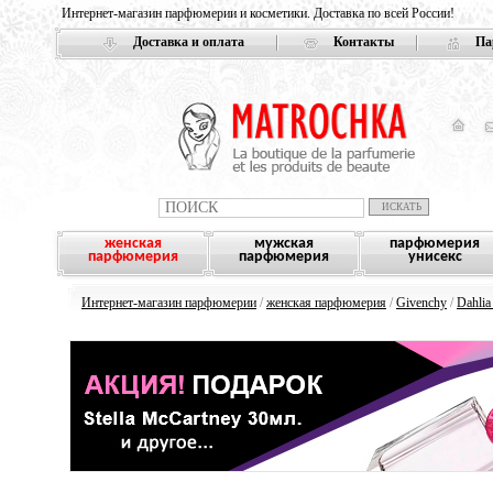
Интернет-магазин парфюмерии и косметики. Доставка по всей России!
Доставка и оплата
Контакты
Па
женская
мужская
парфюмерия
парфюмерия
парфюмерия
унисекс
Интернет-магазин парфюмерии
/
женская парфюмерия
/
Givenchy
/
Dahlia