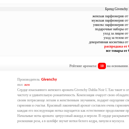
Бренд Givenchy 
женская парфюмерия от 
мужская парфюмерия от 
унисекс парфюмерия от 
подарочные наборы от
уход за лицом от
уход за телом от
декоративная косметика от
распродажа от 
все товары от 
Рейтинг аромата:
10
на основании
Производитель:
Givenchy
пол:
жен
Сердце изысканного женского аромата Givenchy Dahlia Noir L`Eau такит в с
чистоту и удивительную романтичность. Композиция очарует свою обладате
своим потрясающе легким и женственным звучанием, подарит ощущение сп
гармонии и счастья. Красивый лаконичный аромат составлен очень гармонич
каждая его последующая нотка ощущается как естественное продолжение п
Начальные ноты аромата: цитрусовый аккорд и нероли. В сердце раскрывает
роскошная роза, а в шлейфе звучат нотки белого кедра, пачули и мускуса.