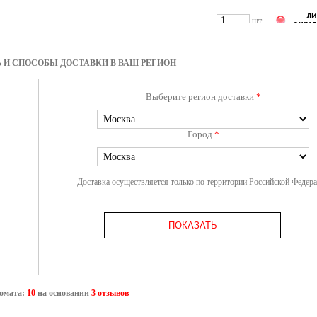
ли
шт.
ожид
ли
шт.
ожид
 И СПОСОБЫ ДОСТАВКИ В ВАШ РЕГИОН
ли
шт.
ожид
Выберите регион доставки
*
Город
*
Доставка осуществляется только по территории Российской Федер
ПОКАЗАТЬ
ромата:
10
на основании
3 отзывов