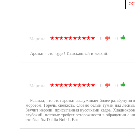
ОС
Марина
0
0
Аромат - это чудо ! Изысканный и легкий.
Марина
0
0
Решила, что этот аромат заслуживает более развёрнутого
морозом. Горечь, свежесть, словно белый туман над лесным
Звучит нероли, присыпанная кусочками кедра. Хладнокров
глубокий, поэтому требует осторожности в обращении с ни
это был бы Dahlia Noir L Eau....