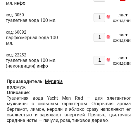
мл.
инфо
лист
код: 3050
туалетная вода 100 мл.
ожидани
код: 60092
лист
парфюмерная вода 100
ожидани
мл.
код: 22252
лист
туалетная вода 100 мл.
ожидани
(некондиция)
инфо
Производитель:
Myrurgia
пол:
муж
Описание:
Туалетная вода Yacht Man Red — для элегантног
мужчины с сильным характером. Открывая аромат
бергамот, лимон, нероли и яблоко сразу наполняют е
свежестью и заряжают энергией. Пряные, цветочны
средние ноты — пачули, роза, тиковое дерево.