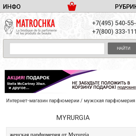
ИНФО
РУБРИ
ЖЕНСКАЯ ПАРФЮМЕРИЯ
ДОСТАВКА И ОПЛАТА
+7(495) 540-55
МУЖСКАЯ ПАРФЮМЕРИЯ
НОВОСТИ
+7(800) 333-11
ПАРТНЕРСТВО
УНИСЕКС ПАРФЮМЕРИЯ
ОПТ ОТ 10 ЕДИНИЦ
НАЙТИ
ПОДАРОЧНЫЕ НАБОРЫ
КОНТАКТЫ
ЖЕНСКИЕ НАБОРЫ
МУЖСКИЕ НАБОРЫ
УНИСЕКС НАБОРЫ
УХОД ЗА ЛИЦОМ
УХОД ЗА ТЕЛОМ
Интернет-магазин парфюмерии
/
мужская парфюмерия
УХОД ЗА ВОЛОСАМИ
ДЕКОРАТИВНАЯ КОСМЕТИКА
MYRURGIA
женская парфюмерия от Myrurgia