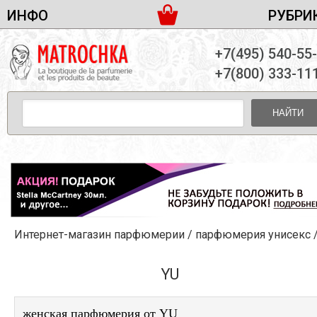
ИНФО
РУБРИ
ЖЕНСКАЯ ПАРФЮМЕРИЯ
ДОСТАВКА И ОПЛАТА
+7(495) 540-55
МУЖСКАЯ ПАРФЮМЕРИЯ
НОВОСТИ
+7(800) 333-11
ПАРТНЕРСТВО
УНИСЕКС ПАРФЮМЕРИЯ
ОПТ ОТ 10 ЕДИНИЦ
НАЙТИ
ПОДАРОЧНЫЕ НАБОРЫ
КОНТАКТЫ
ЖЕНСКИЕ НАБОРЫ
МУЖСКИЕ НАБОРЫ
УНИСЕКС НАБОРЫ
УХОД ЗА ЛИЦОМ
УХОД ЗА ТЕЛОМ
Интернет-магазин парфюмерии
/
парфюмерия унисекс
УХОД ЗА ВОЛОСАМИ
ДЕКОРАТИВНАЯ КОСМЕТИКА
YU
женская парфюмерия от YU