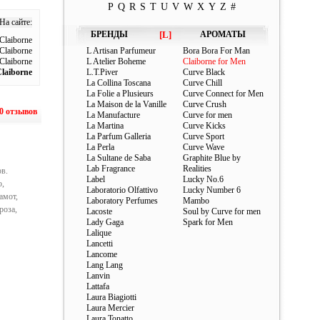
P
Q
R
S
T
U
V
W
X
Y
Z
#
На сайте:
БРЕНДЫ
[L]
АРОМАТЫ
Claiborne
Claiborne
L Artisan Parfumeur
Bora Bora For Man
Claiborne
L Atelier Boheme
Claiborne for Men
Claiborne
L.T.Piver
Curve Black
La Collina Toscana
Curve Chill
La Folie a Plusieurs
Curve Connect for Men
La Maison de la Vanille
Curve Crush
0 отзывов
La Manufacture
Curve for men
La Martina
Curve Kicks
La Parfum Galleria
Curve Sport
La Perla
Curve Wave
La Sultane de Saba
Graphite Blue by
Lab Fragrance
Realities
в.
Label
Lucky No.6
о,
Laboratorio Olfattivo
Lucky Number 6
амот,
Laboratory Perfumes
Mambo
роза,
Lacoste
Soul by Curve for men
Lady Gaga
Spark for Men
Lalique
Lancetti
Lancome
Lang Lang
Lanvin
Lattafa
Laura Biagiotti
Laura Mercier
Laura Tonatto