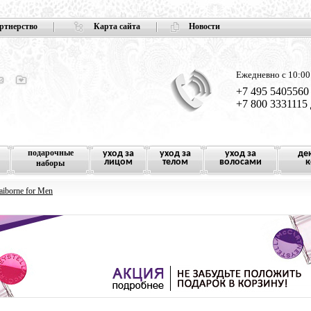
ртнерство
Карта сайта
Новости
Ежедневно с 10:00
+7 495 5405560
+7 800 3331115
подарочные
уход за
уход за
уход за
де
лицом
телом
волосами
к
наборы
aiborne for Men