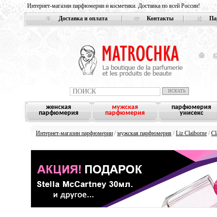
Интернет-магазин парфюмерии и косметики. Доставка по всей России!
Доставка и оплата
Контакты
Па
женская
мужская
парфюмерия
парфюмерия
парфюмерия
унисекс
Интернет-магазин парфюмерии
/
мужская парфюмерия
/
Liz Claiborne
/
Cl