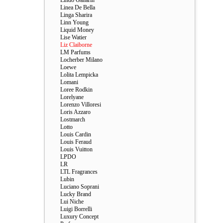
Lindo Ganarin
Linea De Bella
Linga Sharira
Linn Young
Liquid Money
Lise Watier
Liz Claiborne
LM Parfums
Locherber Milano
Loewe
Lolita Lempicka
Lomani
Loree Rodkin
Lorelyane
Lorenzo Villoresi
Loris Azzaro
Lostmarch
Lotto
Louis Cardin
Louis Feraud
Louis Vuitton
LPDO
LR
LTL Fragrances
Lubin
Luciano Soprani
Lucky Brand
Lui Niche
Luigi Borrelli
Luxury Concept