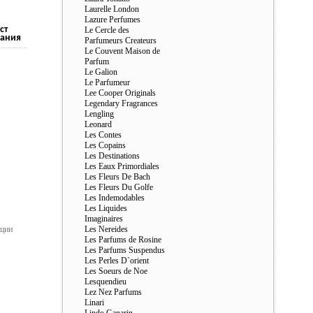
Laurelle London
Lazure Perfumes
ст
Le Cercle des
ания
Parfumeurs Createurs
Le Couvent Maison de
Parfum
Le Galion
Le Parfumeur
Lee Cooper Originals
Legendary Fragrances
Lengling
Leonard
Les Contes
Les Copains
Les Destinations
Les Eaux Primordiales
Les Fleurs De Bach
Les Fleurs Du Golfe
Les Indemodables
Les Liquides
Imaginaires
ации
Les Nereides
Les Parfums de Rosine
Les Parfums Suspendus
Les Perles D`orient
Les Soeurs de Noe
Lesquendieu
Lez Nez Parfums
Linari