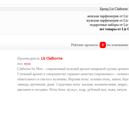
Бренд Liz Claiborne 
женская парфюмерия от Liz 
мужская парфюмерия от Liz 
подарочные наборы от Liz 
все товары от Liz 
Рейтинг аромата:
0
на основании
Производитель:
Liz Claiborne
пол:
муж
Claiborne for Men – современный мужской аромат шипровой группы аромато
Стильный аромат в совершенстве отражает качества современного - сильног
обаятельного и смелого мужчины. Верхние ноты: зеленые ноты, лимон, берг
лаванда, артемизия, дыня. Сердечные ноты: жасмин, можжевельник, мирро, 
цикламен и гвоздика. Ноты базы: мускус, кедр, дубовый мох, кожа, пачули.