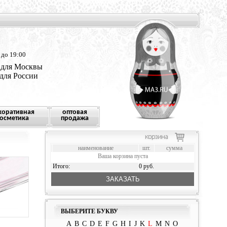
 до 19:00
 для Москвы
 для России
коративная
оптовая
осметика
продажа
наименование
шт.
сумма
Ваша корзина пуста
Итого:
0 руб.
ЗАКАЗАТЬ
ВЫБЕРИТЕ БУКВУ
A
B
C
D
E
F
G
H
I
J
K
L
M
N
O