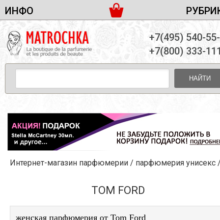
ИНФО
РУБРИ
ЖЕНСКАЯ ПАРФЮМЕРИЯ
ДОСТАВКА И ОПЛАТА
+7(495) 540-55
МУЖСКАЯ ПАРФЮМЕРИЯ
НОВОСТИ
+7(800) 333-11
ПАРТНЕРСТВО
УНИСЕКС ПАРФЮМЕРИЯ
ОПТ ОТ 10 ЕДИНИЦ
НАЙТИ
ПОДАРОЧНЫЕ НАБОРЫ
КОНТАКТЫ
ЖЕНСКИЕ НАБОРЫ
МУЖСКИЕ НАБОРЫ
УНИСЕКС НАБОРЫ
УХОД ЗА ЛИЦОМ
УХОД ЗА ТЕЛОМ
Интернет-магазин парфюмерии
/
парфюмерия унисекс
/Tom Fo
УХОД ЗА ВОЛОСАМИ
ДЕКОРАТИВНАЯ КОСМЕТИКА
TOM FORD
женская парфюмерия от Tom Ford