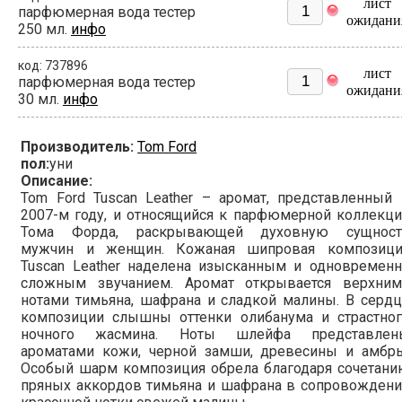
лист
парфюмерная вода тестер
ожидани
250 мл.
инфо
код: 737896
лист
парфюмерная вода тестер
ожидани
30 мл.
инфо
Производитель:
Tom Ford
пол:
уни
Описание:
Tom Ford Tuscan Leather – аромат, представленный
2007-м году, и относящийся к парфюмерной коллекц
Тома Форда, раскрывающей духовную сущност
мужчин и женщин. Кожаная шипровая композици
Tuscan Leather наделена изысканным и одновременн
сложным звучанием. Аромат открывается верхним
нотами тимьяна, шафрана и сладкой малины. В серд
композиции слышны оттенки олибанума и страстног
ночного жасмина. Ноты шлейфа представлен
ароматами кожи, черной замши, древесины и амбры
Особый шарм композиция обрела благодаря сочетани
пряных аккордов тимьяна и шафрана в сопровождени