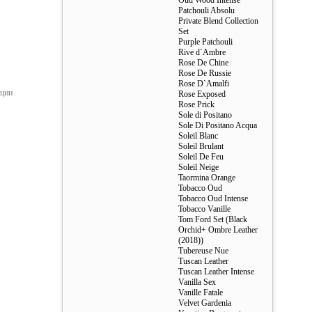
Oud Wood Intense
Patchouli Absolu
Private Blend Collection
Set
Purple Patchouli
Rive d`Ambre
Rose De Chine
Rose De Russie
Rose D`Amalfi
ации
Rose Exposed
Rose Prick
Sole di Positano
Sole Di Positano Acqua
Soleil Blanc
Soleil Brulant
Soleil De Feu
Soleil Neige
Taormina Orange
Tobacco Oud
Tobacco Oud Intense
Tobacco Vanille
Tom Ford Set (Black
Orchid+ Ombre Leather
(2018))
Tubereuse Nue
Tuscan Leather
Tuscan Leather Intense
Vanilla Sex
Vanille Fatale
Velvet Gardenia