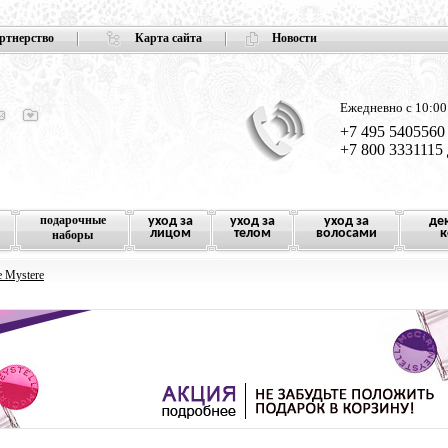
ртнерство
Карта сайта
Новости
Ежедневно с 10:00
+7 495 5405560
+7 800 3331115
подарочные
уход за
уход за
уход за
де
лицом
телом
волосами
к
наборы
 Mystere