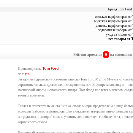
Бренд Tom Ford 
женская парфюмерия от 
мужская парфюмерия от 
унисекс парфюмерия от 
подарочные наборы от 
уход за лицом от
все товары от 
Рейтинг аромата:
0
на основании
Производитель:
Tom Ford
пол:
уни
Загадочный древесно-восточный эликсир Tom Ford Myrrhe Mystere открыва
горизонты теплых, древесных и сладковатых нот. В центре композиции – изв
магической мирры и смолистого янтаря. Том Форд является мастером созда
темных ароматов.
Теплая и притягательная священная смола мирры представлена в виде бальз
эссенции и абсолюта резиноида. Это уникальная авторская интерпретация ку
ингредиента, в которой можно уловить солоноватые и грибные ноты, а такж
коричневого сахара.
Лакричный акцент напоминает о зажженном благовонии, способном окутать