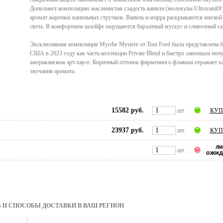
Дополняет композицию маслянистая сладость ванили (молекулы Ultravanil
аромат жареных ванильных стручков. Ваниль и мирра раскрываются мягкой
света. В комфортном шлейфе ощущаются бархатный мускус и сливочный са
Эксклюзивная композиция Myrrhe Mystere от Tom Ford была представлена 
США в 2023 году как часть коллекции Private Blend и быстро завоевала поп
американском арт-хаусе. Коричный оттенок фирменного флакона отражает х
звучания аромата.
15582 руб.
шт.
КУП
23937 руб.
шт.
КУП
ли
шт.
ожид
 И СПОСОБЫ ДОСТАВКИ В ВАШ РЕГИОН