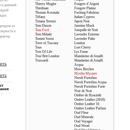
Thierry Mugler
Fougere d`Argent
®) и дымный
Thirdman
Fougere Platine
 аурой
Thomas Kosmala
Fucking Fabulous
ндал.
Tiffany
Italian Cypress
Tiziana Terenzi
Japon Noir
Tom Daxon
Jasmine Musk
брендом из
Tom Ford
Jonquille de Nuit
улярность в
Tom Milady
Lavender Extreme
арактер
Tommi Sooni
Lavender Palm
Torre of Tuscany
London
Tous
Lost Cherry
Tree Of Life
Lys Fume
True Brit London
Mandarino di Amalfi
Trussardi
Mandarino di Amalfi
ИТЬ
Acqua
Moss Breches
Myrrhe Mystere
ИТЬ
Neroli Portofino
Neroli Portofino Acqua
ст
Neroli Portofino Forte
ания
Noir de Noir
Ombre de Hyacinth
Ombre Leather (2018)
Ombre Leather 16
Ombre Leather Parfum
Oud Fleur
Oud Minerale
Oud Voyager
Oud Wood