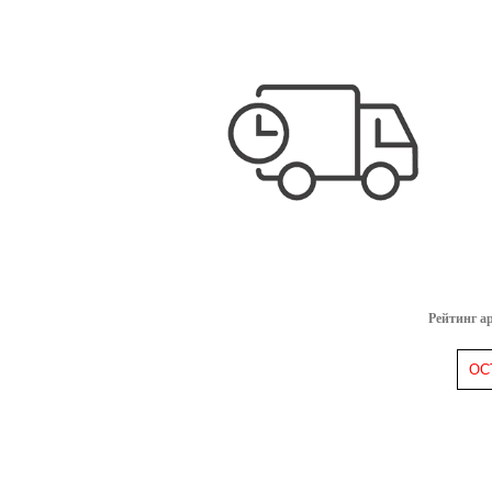
Рейтинг а
ОС