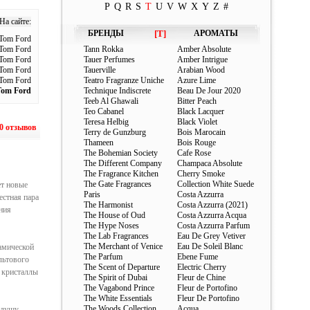
P
Q
R
S
T
U
V
W
X
Y
Z
#
На сайте:
БРЕНДЫ
[T]
АРОМАТЫ
Tom Ford
Tom Ford
Tann Rokka
Amber Absolute
Tom Ford
Tauer Perfumes
Amber Intrigue
Tom Ford
Tauerville
Arabian Wood
 Tom Ford
Teatro Fragranze Uniche
Azure Lime
Tom Ford
Technique Indiscrete
Beau De Jour 2020
Teeb Al Ghawali
Bitter Peach
Teo Cabanel
Black Lacquer
Teresa Helbig
Black Violet
0 отзывов
Terry de Gunzburg
Bois Marocain
Thameen
Bois Rouge
The Bohemian Society
Cafe Rose
The Different Company
Champaca Absolute
The Fragrance Kitchen
Cherry Smoke
The Gate Fragrances
Collection White Suede
ет новые
Paris
Costa Azzurra
естная пара
The Harmonist
Costa Azzurra (2021)
ния
The House of Oud
Costa Azzurra Acqua
The Hype Noses
Costa Azzurra Parfum
The Lab Fragrances
Eau De Grey Vetiver
The Merchant of Venice
Eau De Soleil Blanc
амической
The Parfum
Ebene Fume
льтового
The Scent of Departure
Electric Cherry
е кристаллы
The Spirit of Dubai
Fleur de Chine
The Vagabond Prince
Fleur de Portofino
The White Essentials
Fleur De Portofino
The Woods Collection
Acqua
 душу.