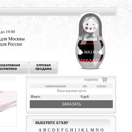
 до 19:00
 для Москвы
 для России
коративная
оптовая
осметика
продажа
наименование
шт.
сумма
Ваша корзина пуста
Итого:
0 руб.
ЗАКАЗАТЬ
ВЫБЕРИТЕ БУКВУ
A
B
C
D
E
F
G
H
I
J
K
L
M
N
O