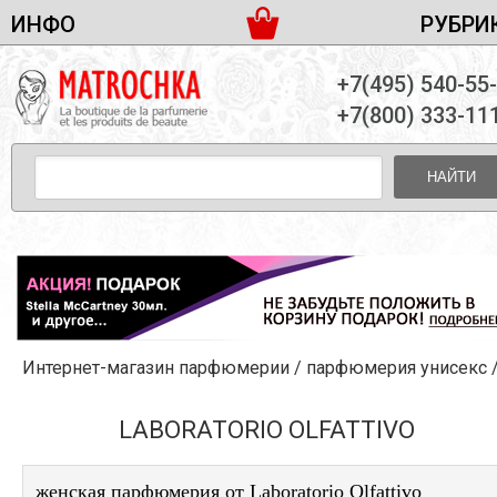
ИНФО
РУБРИ
ЖЕНСКАЯ ПАРФЮМЕРИЯ
ДОСТАВКА И ОПЛАТА
+7(495) 540-55
МУЖСКАЯ ПАРФЮМЕРИЯ
НОВОСТИ
+7(800) 333-11
ПАРТНЕРСТВО
УНИСЕКС ПАРФЮМЕРИЯ
ОПТ ОТ 10 ЕДИНИЦ
НАЙТИ
ПОДАРОЧНЫЕ НАБОРЫ
КОНТАКТЫ
ЖЕНСКИЕ НАБОРЫ
МУЖСКИЕ НАБОРЫ
УНИСЕКС НАБОРЫ
УХОД ЗА ЛИЦОМ
УХОД ЗА ТЕЛОМ
Интернет-магазин парфюмерии
/
парфюмерия унисекс
УХОД ЗА ВОЛОСАМИ
ДЕКОРАТИВНАЯ КОСМЕТИКА
LABORATORIO OLFATTIVO
женская парфюмерия от Laboratorio Olfattivo