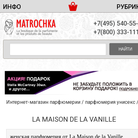
ИНФО
РУБРИ
ЖЕНСКАЯ ПАРФЮМЕРИЯ
ДОСТАВКА И ОПЛАТА
+7(495) 540-55
МУЖСКАЯ ПАРФЮМЕРИЯ
НОВОСТИ
+7(800) 333-11
ПАРТНЕРСТВО
УНИСЕКС ПАРФЮМЕРИЯ
ОПТ ОТ 10 ЕДИНИЦ
НАЙТИ
ПОДАРОЧНЫЕ НАБОРЫ
КОНТАКТЫ
ЖЕНСКИЕ НАБОРЫ
МУЖСКИЕ НАБОРЫ
УНИСЕКС НАБОРЫ
УХОД ЗА ЛИЦОМ
УХОД ЗА ТЕЛОМ
Интернет-магазин парфюмерии
/
парфюмерия унисекс
/La Maison de la Va
УХОД ЗА ВОЛОСАМИ
ДЕКОРАТИВНАЯ КОСМЕТИКА
LA MAISON DE LA VANILLE
женская парфюмерия от La Maison de la Vanille