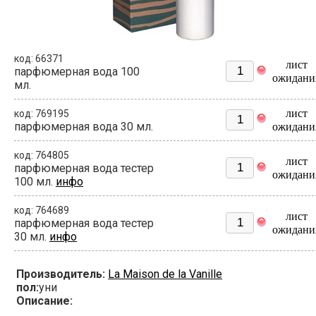
код: 66371
лист
парфюмерная вода 100
ожидани
мл.
лист
код: 769195
парфюмерная вода 30 мл.
ожидани
код: 764805
лист
парфюмерная вода тестер
ожидани
100 мл.
инфо
код: 764689
лист
парфюмерная вода тестер
ожидани
30 мл.
инфо
Производитель:
La Maison de la Vanille
пол:
уни
Описание: