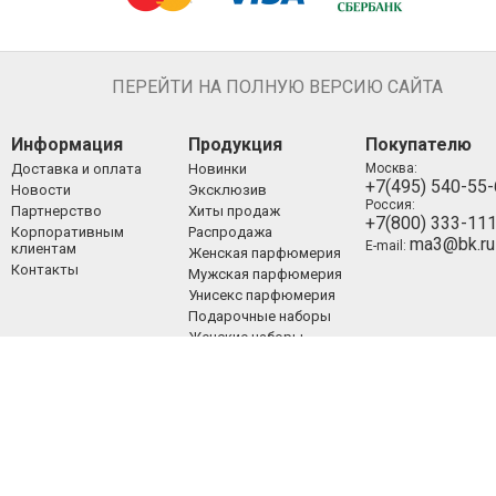
ПЕРЕЙТИ НА ПОЛНУЮ ВЕРСИЮ САЙТА
Информация
Продукция
Покупателю
Доставка и оплата
Новинки
Москва:
+7(495) 540-55
Новости
Эксклюзив
Россия:
Партнерство
Хиты продаж
+7(800) 333-11
Корпоративным
Распродажа
ma3@bk.ru
E-mail:
клиентам
Женская парфюмерия
Контакты
Мужская парфюмерия
Унисекс парфюмерия
Подарочные наборы
Женские наборы
Мужские наборы
Унисекс наборы
Уход за лицом
Уход за телом
Уход за волосами
Декоративная
косметика