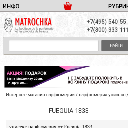
ИНФО
РУБРИ
ЖЕНСКАЯ ПАРФЮМЕРИЯ
ДОСТАВКА И ОПЛАТА
+7(495) 540-55
МУЖСКАЯ ПАРФЮМЕРИЯ
НОВОСТИ
+7(800) 333-11
ПАРТНЕРСТВО
УНИСЕКС ПАРФЮМЕРИЯ
ОПТ ОТ 10 ЕДИНИЦ
НАЙТИ
ПОДАРОЧНЫЕ НАБОРЫ
КОНТАКТЫ
ЖЕНСКИЕ НАБОРЫ
МУЖСКИЕ НАБОРЫ
УНИСЕКС НАБОРЫ
УХОД ЗА ЛИЦОМ
УХОД ЗА ТЕЛОМ
Интернет-магазин парфюмерии
/
парфюмерия унисекс
/Fueguia 1
УХОД ЗА ВОЛОСАМИ
ДЕКОРАТИВНАЯ КОСМЕТИКА
FUEGUIA 1833
унисекс парфюмерия от Fueguia 1833