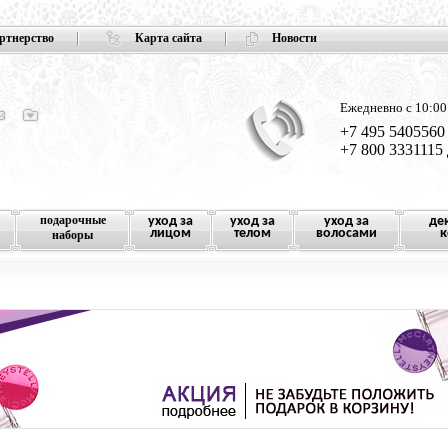
ртнерство
Карта сайта
Новости
Ежедневно с 10:00
+7 495 5405560
+7 800 3331115
подарочные
уход за
уход за
уход за
де
лицом
телом
волосами
к
наборы