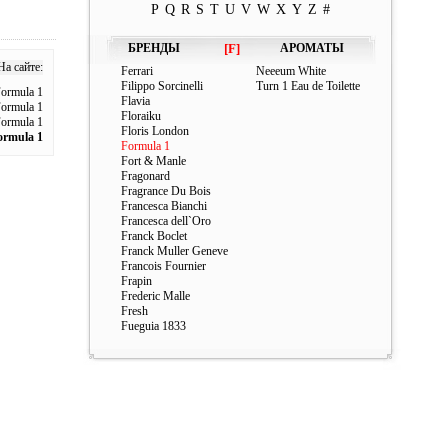
P
Q
R
S
T
U
V
W
X
Y
Z
#
БРЕНДЫ
[F]
АРОМАТЫ
На сайте:
Ferrari
Neeeum White
Filippo Sorcinelli
Turn 1 Eau de Toilette
ormula 1
Flavia
ormula 1
Floraiku
ormula 1
Floris London
ormula 1
Formula 1
Fort & Manle
Fragonard
Fragrance Du Bois
Francesca Bianchi
Francesca dell`Oro
Franck Boclet
Franck Muller Geneve
Francois Fournier
Frapin
Frederic Malle
Fresh
Fueguia 1833