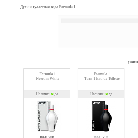
Духи и туалетная вода Formula 1
унисе
Formula 1
Formula 1
Neeeum White
Turn 1 Eau de Toilette
Наличие:
да
Наличие:
да
пол:
уни
пол:
уни