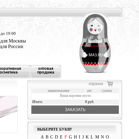
 до 19:00
 для Москвы
 для России
коративная
оптовая
осметика
продажа
наименование
шт.
сумма
Ваша корзина пуста
Итого:
0 руб.
ЗАКАЗАТЬ
ВЫБЕРИТЕ БУКВУ
A
B
C
D
E
F
G
H
I
J
K
L
M
N
O