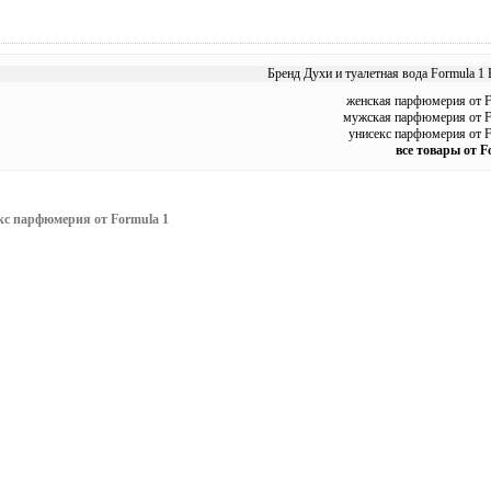
Бренд Духи и туалетная вода Formula 1 
женская парфюмерия от F
мужская парфюмерия от F
унисекс парфюмерия от F
все товары от F
кс парфюмерия от Formula 1