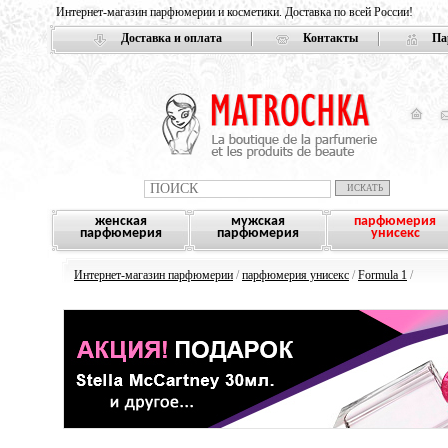
Интернет-магазин парфюмерии и косметики. Доставка по всей России!
Доставка и оплата
Контакты
Па
женская
мужская
парфюмерия
парфюмерия
парфюмерия
унисекс
Интернет-магазин парфюмерии
/
парфюмерия унисекс
/
Formula 1
/