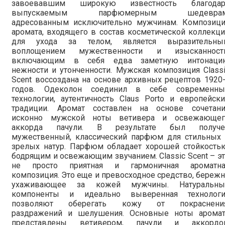
завоевавшим широкую известность благодар
выпускаемым парфюмерным шедеврам
адресованным исключительно мужчинам. Композици
аромата, входящего в состав косметической коллекц
для ухода за телом, является выразительны
воплощением мужественности и изысканности
включающим в себя едва заметную интонаци
нежности и утонченности. Мужская композиция Class
Scent воссоздана на основе архивных рецептов 1920
годов. Одеколон соединил в себе современны
технологии, аутентичность Claus Porto и европейск
традиции. Аромат составлен на основе сочетани
исконно мужской ноты ветивера и освежающег
аккорда пачули. В результате был получе
мужественный, классический парфюм для стильных 
зрелых натур. Парфюм обладает хорошей стойкостью
бодрящим и освежающим звучанием. Classic Scent – э
не просто приятная и гармоничная ароматна
композиция. Это еще и превосходное средство, береж
ухаживающее за кожей мужчины. Натуральны
компоненты и идеально выверенная технологи
позволяют оберегать кожу от покраснения
раздражений и шелушения. Основные ноты аромат
представлены ветивером, пачули и аккордо