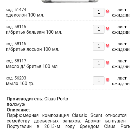
лист
код: 51474
одеколон 100 мл.
ожидани
лист
код: 58115
п/бритья бальзам 100 мл.
ожидани
лист
код: 58116
п/бритья лосьон 100 мл.
ожидани
лист
код: 58117
масло д/ бритья 100 мл.
ожидани
лист
код: 56203
мыло 160 гр.
ожидани
Производитель:
Claus Porto
пол:
муж
Описание:
Парфюмерная композиция Classic Scent относится 
семейству древесных запахов. Аромат выпущен 
Португалии в 2013-м году брендом Claus Porto