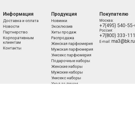
Информация
Продукция
Покупателю
Доставка и оплата
Новинки
Москва:
+7(495) 540-55
Новости
Эксклюзив
Россия:
Партнерство
Хиты продаж
+7(800) 333-11
Корпоративным
Распродажа
ma3@bk.ru
E-mail:
клиентам
Женская парфюмерия
Контакты
Мужская парфюмерия
Унисекс парфюмерия
Подарочные наборы
Женские наборы
Мужские наборы
Унисекс наборы
Уход за лицом
Уход за телом
Уход за волосами
Декоративная
косметика
ООО «Люкспарфюм» 2008-2021.
Все права защищены.