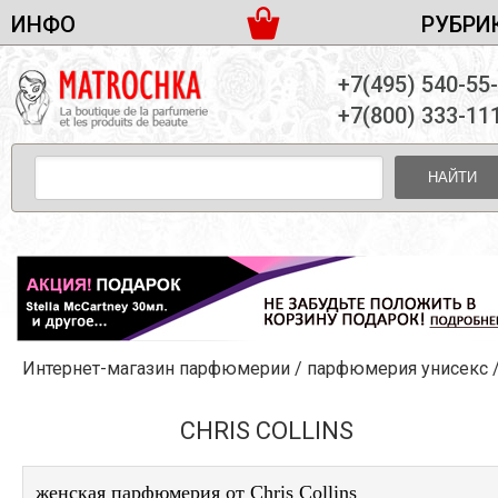
ИНФО
РУБРИ
ЖЕНСКАЯ ПАРФЮМЕРИЯ
ДОСТАВКА И ОПЛАТА
+7(495) 540-55
МУЖСКАЯ ПАРФЮМЕРИЯ
НОВОСТИ
+7(800) 333-11
ПАРТНЕРСТВО
УНИСЕКС ПАРФЮМЕРИЯ
ОПТ ОТ 10 ЕДИНИЦ
НАЙТИ
ПОДАРОЧНЫЕ НАБОРЫ
КОНТАКТЫ
ЖЕНСКИЕ НАБОРЫ
МУЖСКИЕ НАБОРЫ
УНИСЕКС НАБОРЫ
УХОД ЗА ЛИЦОМ
УХОД ЗА ТЕЛОМ
Интернет-магазин парфюмерии
/
парфюмерия унисекс
/Chris Coll
УХОД ЗА ВОЛОСАМИ
ДЕКОРАТИВНАЯ КОСМЕТИКА
CHRIS COLLINS
женская парфюмерия от Chris Collins