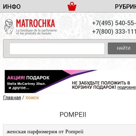
ИНФО
РУБРИ
ЖЕНСКАЯ ПАРФЮМЕРИЯ
ДОСТАВКА И ОПЛАТА
+7(495) 540-55
МУЖСКАЯ ПАРФЮМЕРИЯ
НОВОСТИ
+7(800) 333-11
ПАРТНЕРСТВО
УНИСЕКС ПАРФЮМЕРИЯ
ОПТ ОТ 10 ЕДИНИЦ
НАЙТИ
ПОДАРОЧНЫЕ НАБОРЫ
КОНТАКТЫ
ЖЕНСКИЕ НАБОРЫ
МУЖСКИЕ НАБОРЫ
УНИСЕКС НАБОРЫ
УХОД ЗА ЛИЦОМ
УХОД ЗА ТЕЛОМ
Главная
/
поиск
УХОД ЗА ВОЛОСАМИ
POMPEII
ДЕКОРАТИВНАЯ КОСМЕТИКА
женская парфюмерия от Pompeii