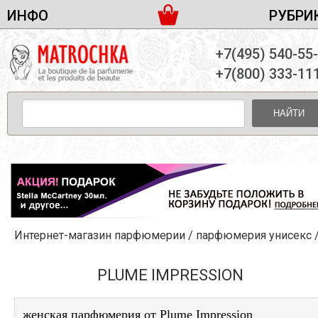
ИНФО
РУБРИ
ЖЕНСКАЯ ПАРФЮМЕРИЯ
ДОСТАВКА И ОПЛАТА
+7(495) 540-55
МУЖСКАЯ ПАРФЮМЕРИЯ
НОВОСТИ
+7(800) 333-11
ПАРТНЕРСТВО
УНИСЕКС ПАРФЮМЕРИЯ
ОПТ ОТ 10 ЕДИНИЦ
НАЙТИ
ПОДАРОЧНЫЕ НАБОРЫ
КОНТАКТЫ
ЖЕНСКИЕ НАБОРЫ
МУЖСКИЕ НАБОРЫ
УНИСЕКС НАБОРЫ
УХОД ЗА ЛИЦОМ
УХОД ЗА ТЕЛОМ
Интернет-магазин парфюмерии
/
парфюмерия унисекс
УХОД ЗА ВОЛОСАМИ
ДЕКОРАТИВНАЯ КОСМЕТИКА
PLUME IMPRESSION
женская парфюмерия от Plume Impression