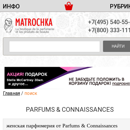
ИНФО
РУБРИ
ЖЕНСКАЯ ПАРФЮМЕРИЯ
ДОСТАВКА И ОПЛАТА
+7(495) 540-55
МУЖСКАЯ ПАРФЮМЕРИЯ
НОВОСТИ
+7(800) 333-11
ПАРТНЕРСТВО
УНИСЕКС ПАРФЮМЕРИЯ
ОПТ ОТ 10 ЕДИНИЦ
НАЙТИ
ПОДАРОЧНЫЕ НАБОРЫ
КОНТАКТЫ
ЖЕНСКИЕ НАБОРЫ
МУЖСКИЕ НАБОРЫ
УНИСЕКС НАБОРЫ
УХОД ЗА ЛИЦОМ
УХОД ЗА ТЕЛОМ
Главная
/
поиск
УХОД ЗА ВОЛОСАМИ
PARFUMS & CONNAISSANCES
ДЕКОРАТИВНАЯ КОСМЕТИКА
женская парфюмерия от Parfums & Connaissances