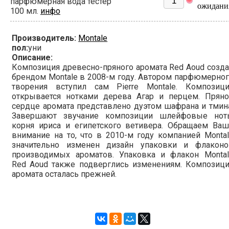
парфюмерная вода тестер
ожидани
100 мл.
инфо
Производитель:
Montale
пол:
уни
Описание:
Композиция древесно-пряного аромата Red Aoud созд
брендом Montale в 2008-м году. Автором парфюмерно
творения вступил сам Pierre Montale. Композици
открывается нотками дерева Агар и перцем. Пряно
сердце аромата представлено дуэтом шафрана и тмин
Завершают звучание композиции шлейфовые нот
корня ириса и египетского ветивера. Обращаем Ваш
внимание на то, что в 2010-м году компанией Monta
значительно изменен дизайн упаковки и флаконо
производимых ароматов. Упаковка и флакон Montal
Red Aoud также подверглись изменениям. Композици
аромата осталась прежней.