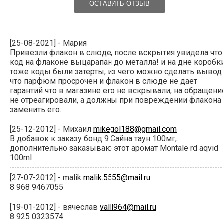
ОСТАВИТЬ ОТЗЫВ
[25-08-2021] - Мария
Привезли флакон в слюде, после вскрытия увидела что
код на флаконе выцарапан до металла! и на дне коробк
тоже коды были затерты, из чего можно сделать вывод
что парфюм просрочен и флакон в слюде не дает
гарантий что в магазине его не вскрывали, на обращени
не отреагировали, а должны при повреждении флакона
заменить его.
[25-12-2012] - Михаил
mikegol188@gmail.com
В добавок к заказу бонд 9 Сайна таун 100мг,
дополнительно заказываю этот аромат Montale rd aqvid
100ml
[27-07-2012] - malik
malik.5555@mail.ru
8 968 9467055
[19-01-2012] - вячеслав
valll964@mail.ru
8 925 0323574