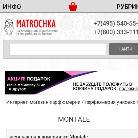
ИНФО
РУБРИ
ЖЕНСКАЯ ПАРФЮМЕРИЯ
ДОСТАВКА И ОПЛАТА
+7(495) 540-55
МУЖСКАЯ ПАРФЮМЕРИЯ
НОВОСТИ
+7(800) 333-11
ПАРТНЕРСТВО
УНИСЕКС ПАРФЮМЕРИЯ
ОПТ ОТ 10 ЕДИНИЦ
НАЙТИ
ПОДАРОЧНЫЕ НАБОРЫ
КОНТАКТЫ
ЖЕНСКИЕ НАБОРЫ
МУЖСКИЕ НАБОРЫ
УНИСЕКС НАБОРЫ
УХОД ЗА ЛИЦОМ
УХОД ЗА ТЕЛОМ
Интернет-магазин парфюмерии
/
парфюмерия унисекс
УХОД ЗА ВОЛОСАМИ
ДЕКОРАТИВНАЯ КОСМЕТИКА
MONTALE
женская парфюмерия от Montale