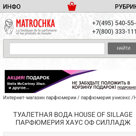
ИНФО
РУБРИ
ЖЕНСКАЯ ПАРФЮМЕРИЯ
ДОСТАВКА И ОПЛАТА
+7(495) 540-55
МУЖСКАЯ ПАРФЮМЕРИЯ
НОВОСТИ
+7(800) 333-11
ПАРТНЕРСТВО
УНИСЕКС ПАРФЮМЕРИЯ
ОПТ ОТ 10 ЕДИНИЦ
НАЙТИ
ПОДАРОЧНЫЕ НАБОРЫ
КОНТАКТЫ
ЖЕНСКИЕ НАБОРЫ
МУЖСКИЕ НАБОРЫ
УНИСЕКС НАБОРЫ
УХОД ЗА ЛИЦОМ
УХОД ЗА ТЕЛОМ
Интернет-магазин парфюмерии
/
парфюмерия унисекс
/House Of 
УХОД ЗА ВОЛОСАМИ
ТУАЛЕТНАЯ ВОДА HOUSE OF SILLAGE
ДЕКОРАТИВНАЯ КОСМЕТИКА
ПАРФЮМЕРИЯ ХАУС ОФ СИЛЛАДЖ