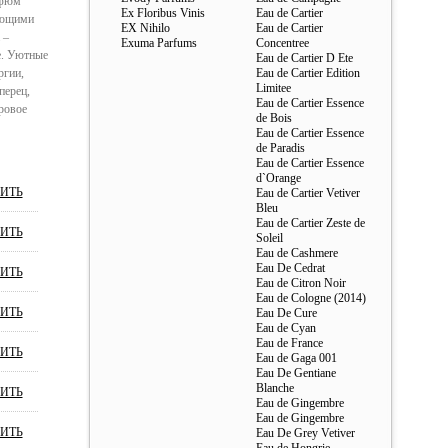
рфюм
Ex Floribus Vinis
Eau de Cartier
рующими
EX Nihilo
Eau de Cartier
 –
Exuma Parfums
Concentree
е. Уютные
Eau de Cartier D Ete
ргии,
Eau de Cartier Edition
Limitee
перец,
Eau de Cartier Essence
ровое
de Bois
Eau de Cartier Essence
de Paradis
Eau de Cartier Essence
d`Orange
ИТЬ
Eau de Cartier Vetiver
Bleu
Eau de Cartier Zeste de
ИТЬ
Soleil
Eau de Cashmere
Eau De Cedrat
ИТЬ
Eau de Citron Noir
Eau de Cologne (2014)
ИТЬ
Eau De Cure
Eau de Cyan
Eau de France
ИТЬ
Eau de Gaga 001
Eau De Gentiane
Blanche
ИТЬ
Eau de Gingembre
Eau de Gingembre
ИТЬ
Eau De Grey Vetiver