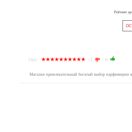
Рейтинг а
ОС
Oler
1
0
Магазин привлекательный богатый выбор парфюмерии ка