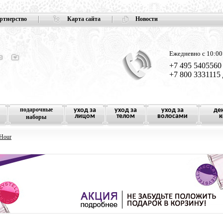
ртнерство
Карта сайта
Новости
Ежедневно с 10:00
+7 495 5405560
+7 800 3331115
подарочные
уход за
уход за
уход за
де
лицом
телом
волосами
к
наборы
 Hour