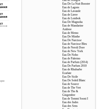
Eau de Hongrie
Eau De La Nuit Booster
ст
ания
Eau de Lagons
Eau de Lavande
ст
Eau de Lierre
ания
Eau de Lombok
Eau De Magnolia
ст
Eau de Mandarine
ания
Ambree
Eau de Memo
ст
ания
Eau De Minthe
Eau De Narcisse
Eau de Narcisse Bleu
Eau de Neroli Dore
Eau de New York
Eau De Noho
Eau de Palermo
Eau de Parfum (2014)
Eau De Parfum 2010
Eau de Rhubarbe
Ecarlate
Eau De Sicile
Eau De Soleil Blanc
ации
Eau de Source
Eau de The Vert
Eau de Thе &
Gingembre
Eau de Tommi Sooni I
Eau des Indes
Eau des Sens