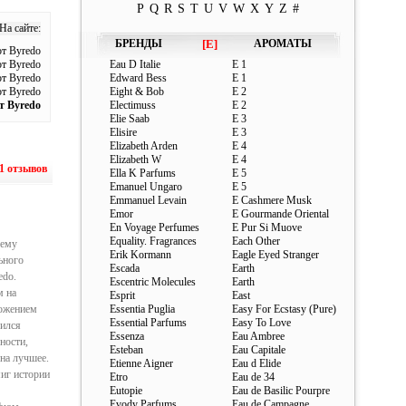
P
Q
R
S
T
U
V
W
X
Y
Z
#
На сайте:
БРЕНДЫ
[E]
АРОМАТЫ
т Byredo
т Byredo
Eau D Italie
E 1
т Byredo
Edward Bess
E 1
т Byredo
Eight & Bob
E 2
т Byredo
Electimuss
E 2
Elie Saab
E 3
Elisire
E 3
Elizabeth Arden
E 4
Elizabeth W
E 4
1 отзывов
Ella K Parfums
E 5
Emanuel Ungaro
E 5
Emmanuel Levain
E Cashmere Musk
Emor
E Gourmande Oriental
En Voyage Perfumes
E Pur Si Muove
Equality. Fragrances
Each Other
оему
Erik Kormann
Eagle Eyed Stranger
ьного
Escada
Earth
edo.
Escentric Molecules
Earth
м на
Esprit
East
тожением
Essentia Puglia
Easy For Ecstasy (Pure)
Essential Parfums
Easy To Love
чился
Essenza
Eau Ambree
ности,
Esteban
Eau Capitale
на лучшее.
Etienne Aigner
Eau d Elide
иг истории
Etro
Eau de 34
Eutopie
Eau de Basilic Pourpre
Evody Parfums
Eau de Campagne