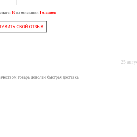
ромата:
10
на основании
1 отзывов
ТАВИТЬ СВОЙ ОТЗЫВ
25 авгу
чеством товара доволен быстрая доставка