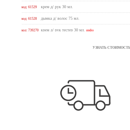
крем д/ рук 30 мл.
код: 61529
дымка д/ волос 75 мл.
код: 61528
крем д/ рук тестер 30 мл.
код: 739270
инфо
парфюмерная вода тестер 50 мл.
код: 773154
инфо
УЗНАТЬ СТОИМОСТЬ