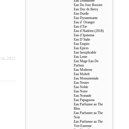
Eau Dominotee
Eau Du Jour Booster
Eau Duc de Berry
Eau Duelle
Eau Dynamisante
Eau d` Oranger
Eau d`Ete
Eau d`Hadrien (2018)
Eau d`Ipanema
Eau D`Italie
Eau Empire
Eau Epices
Eau Inexplicable
Eau Lente
ста 2021
Eau Mage Eau De
Parfum
Eau Moderne
Eau Moheli
Eau Monumentale
Eau Neutre
Eau Noble
Eau Noire
Eau Nomade
Eau Papaguena
Eau Parfumee au The
Bleu
Eau Parfumee au The
Noir
Eau Parfumee au The
Vert Extreme