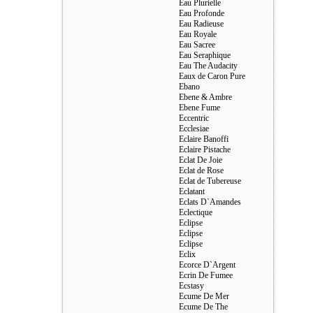
Eau Plurielle
Eau Profonde
Eau Radieuse
Eau Royale
Eau Sacree
Eau Seraphique
Eau The Audacity
Eaux de Caron Pure
Ebano
Ebene & Ambre
Ebene Fume
Eccentric
Ecclesiae
Eclaire Banoffi
Eclaire Pistache
Eclat De Joie
Eclat de Rose
Eclat de Tubereuse
Eclatant
Eclats D`Amandes
Eclectique
Eclipse
Eclipse
Eclipse
Eclix
Ecorce D`Argent
Ecrin De Fumee
Ecstasy
Ecume De Mer
Ecume De The