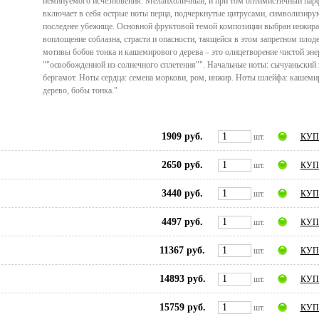
неминуемого исчезновения. Меланхоличный, и при том оптимистичный па
включает в себя острые ноты перца, подчеркнутые цитрусами, символизи
последнее убежище. Основной фруктовой темой композиции выбран инжира
воплощение соблазна, страсти и опасности, таящейся в этом запретном плод
мотивы бобов тонка и кашемирового дерева – это олицетворение чистой эне
""освобожденной из солнечного сплетения"". Начальные ноты: сычуаньский 
бергамот. Ноты сердца: семена моркови, ром, инжир. Ноты шлейфа: кашеми
дерево, бобы тонка."
1909 руб.
шт.
КУП
2650 руб.
шт.
КУП
3440 руб.
шт.
КУП
4497 руб.
шт.
КУП
11367 руб.
шт.
КУП
14893 руб.
шт.
КУП
15759 руб.
шт.
КУП