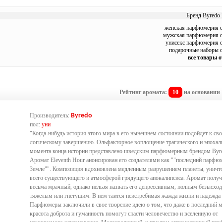
Бренд Byredo 
женская парфюмерия о
мужская парфюмерия о
унисекс парфюмерия о
подарочные наборы о
все товары о
Рейтинг аромата:
10
на основании
Производитель:
Byredo
пол:
уни
"Когда-нибудь история этого мира в его нынешнем состоянии подойдет к св
логическому завершению. Ольфакторное воплощение трагического и эпохал
момента конца истории представлено шведским парфюмерным брендом Byr
Аромат Eleventh Hour анонсирован его создателями как ""последний парфю
Земле"". Композиция вдохновлена медленным разрушением планеты, унич
всего существующего и атмосферой грядущего апокалипсиса. Аромат полу
весьма мрачный, однако нельзя назвать его депрессивным, полным безысход
тяжелым или гнетущим. В нем таится неистребимая жажда жизни и надежда 
Парфюмеры заключили в свое творение идею о том, что даже в последний м
красота доброта и гуманность помогут спасти человечество и вселенную от