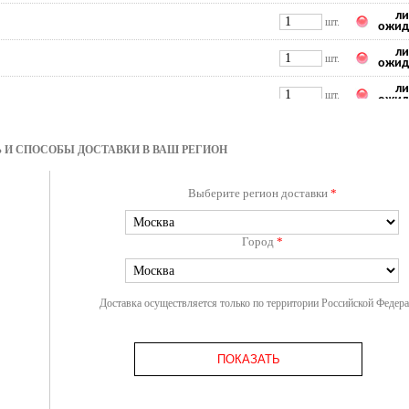
ли
шт.
ожид
ли
шт.
ожид
ли
шт.
ожид
ли
шт.
ожид
 И СПОСОБЫ ДОСТАВКИ В ВАШ РЕГИОН
Выберите регион доставки
*
Город
*
Доставка осуществляется только по территории Российской Федер
ПОКАЗАТЬ