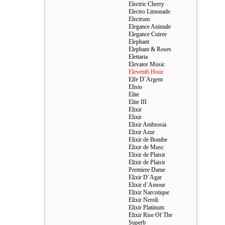
Electric Cherry
Electro Limonade
Electrum
Elegance Animale
Elegance Cuiree
Elephant
Elephant & Roses
Elettaria
Elevator Music
Eleventh Hour
Elfe D`Argent
Elisio
Elite
Elite III
Elixir
Elixir
Elixir Ambrosia
Elixir Azur
Elixir de Bombe
Elixir de Musc
Elixir de Plaisir
Elixir de Plaisir
Premiere Dame
Elixir D`Agar
Elixir d`Amour
Elixir Narcotique
Elixir Neroli
Elixir Platinum
Elixir Rise Of The
Superb