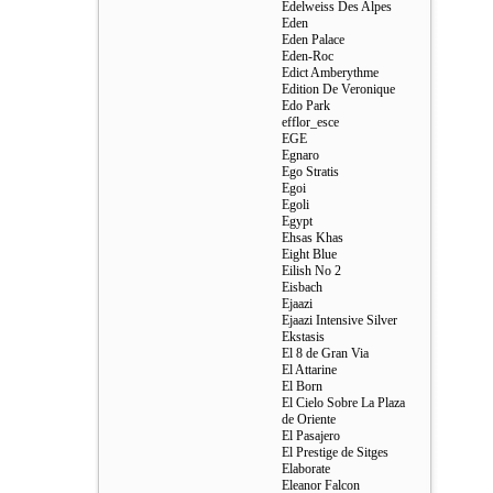
Edelweiss Des Alpes
Eden
Eden Palace
Eden-Roc
Edict Amberythme
Edition De Veronique
Edo Park
efflor_esce
EGE
Egnaro
Ego Stratis
Egoi
Egoli
Egypt
Ehsas Khas
Eight Blue
Eilish No 2
Eisbach
Ejaazi
Ejaazi Intensive Silver
Ekstasis
El 8 de Gran Via
El Attarine
El Born
El Cielo Sobre La Plaza
de Oriente
El Pasajero
El Prestige de Sitges
Elaborate
Eleanor Falcon