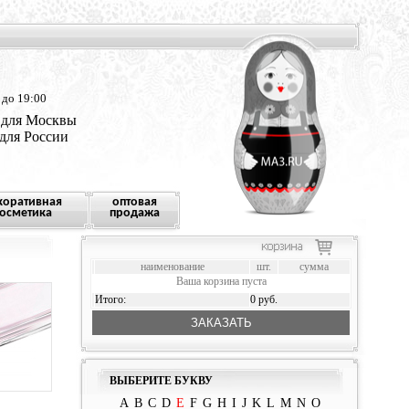
 до 19:00
 для Москвы
 для России
коративная
оптовая
осметика
продажа
наименование
шт.
сумма
Ваша корзина пуста
Итого:
0 руб.
ЗАКАЗАТЬ
ВЫБЕРИТЕ БУКВУ
A
B
C
D
E
F
G
H
I
J
K
L
M
N
O