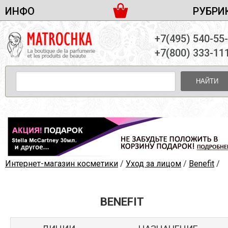
ИНФО
РУБРИ
ЖЕНСКАЯ ПАРФЮМЕРИЯ
ДОСТАВКА И ОПЛАТА
+7(495) 540-55
МУЖСКАЯ ПАРФЮМЕРИЯ
НОВОСТИ
+7(800) 333-11
ПАРТНЕРСТВО
УНИСЕКС ПАРФЮМЕРИЯ
ОПТ ОТ 10 ЕДИНИЦ
НАЙТИ
ПОДАРОЧНЫЕ НАБОРЫ
КОНТАКТЫ
ЖЕНСКИЕ НАБОРЫ
МУЖСКИЕ НАБОРЫ
УНИСЕКС НАБОРЫ
УХОД ЗА ЛИЦОМ
УХОД ЗА ТЕЛОМ
Интернет-магазин косметики
/
Уход за лицом
/
Benefit
/
УХОД ЗА ВОЛОСАМИ
ДЕКОРАТИВНАЯ КОСМЕТИКА
BENEFIT