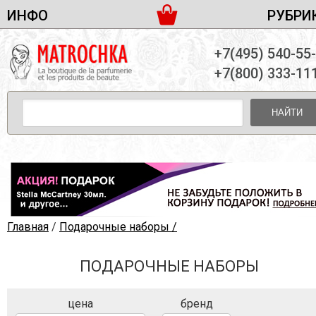
ИНФО
РУБРИ
ЖЕНСКАЯ ПАРФЮМЕРИЯ
ДОСТАВКА И ОПЛАТА
+7(495) 540-55
МУЖСКАЯ ПАРФЮМЕРИЯ
НОВОСТИ
+7(800) 333-11
ПАРТНЕРСТВО
УНИСЕКС ПАРФЮМЕРИЯ
ОПТ ОТ 10 ЕДИНИЦ
НАЙТИ
ПОДАРОЧНЫЕ НАБОРЫ
КОНТАКТЫ
ЖЕНСКИЕ НАБОРЫ
МУЖСКИЕ НАБОРЫ
УНИСЕКС НАБОРЫ
УХОД ЗА ЛИЦОМ
УХОД ЗА ТЕЛОМ
Главная
/
Подарочные наборы /
УХОД ЗА ВОЛОСАМИ
ПОДАРОЧНЫЕ НАБОРЫ
ДЕКОРАТИВНАЯ КОСМЕТИКА
цена
бренд