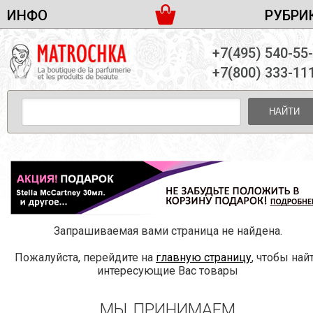
ИНФО
РУБРИ
ЖЕНСКАЯ ПАРФЮМЕРИЯ
ДОСТАВКА И ОПЛАТА
+7(495) 540-55
МУЖСКАЯ ПАРФЮМЕРИЯ
НОВОСТИ
+7(800) 333-11
ПАРТНЕРСТВО
УНИСЕКС ПАРФЮМЕРИЯ
ОПТ ОТ 10 ЕДИНИЦ
НАЙТИ
ПОДАРОЧНЫЕ НАБОРЫ
КОНТАКТЫ
ЖЕНСКИЕ НАБОРЫ
МУЖСКИЕ НАБОРЫ
УНИСЕКС НАБОРЫ
УХОД ЗА ЛИЦОМ
УХОД ЗА ТЕЛОМ
Запрашиваемая вами страница не найдена.
УХОД ЗА ВОЛОСАМИ
Пожалуйста, перейдите на
главную страницу
, чтобы най
ДЕКОРАТИВНАЯ КОСМЕТИКА
интересующие Вас товары
МЫ ПРИНИМАЕМ